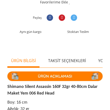
Favorilerime Ekle
Paylaş
Aynı gün kargo
Stoktan Teslim
ÜRÜN BİLGİSİ
TAKSİT SEÇENEKLERİ
YORU
Shimano Silent Assassin 160F 32gr 40-80cm Dalar
Maket Yem 006 Red Head
Boy: 16 cm
Ağırlık: 32 gr