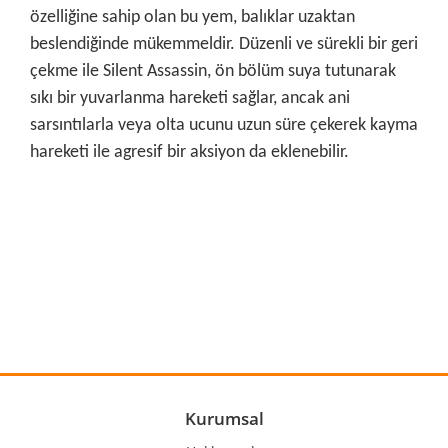
özelliğine sahip olan bu yem, balıklar uzaktan
beslendiğinde mükemmeldir. Düzenli ve sürekli bir geri
çekme ile Silent Assassin, ön bölüm suya tutunarak
sıkı bir yuvarlanma hareketi sağlar, ancak ani
sarsıntılarla veya olta ucunu uzun süre çekerek kayma
hareketi ile agresif bir aksiyon da eklenebilir.
Bu ürünün fiyat bilgisi, resim, ürün açıklamalarında ve diğer
konularda yetersiz gördüğünüz noktaları öneri formunu
Bu ürüne ilk yorumu siz yapın!
kullanarak tarafımıza iletebilirsiniz.
Görüş ve önerileriniz için teşekkür ederiz.
Yorum Yaz
Ürün resmi kalitesiz, bozuk veya görüntülenemiyor.
Ürün açıklamasında eksik bilgiler bulunuyor.
Ürün bilgilerinde hatalar bulunuyor.
Kurumsal
Ürün fiyatı diğer sitelerden daha pahalı.