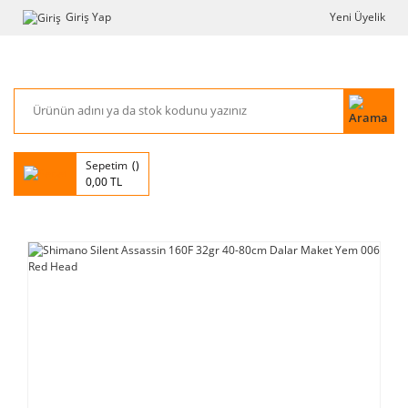
Giriş Yap
Yeni Üyelik
Sepetim
0,00 TL