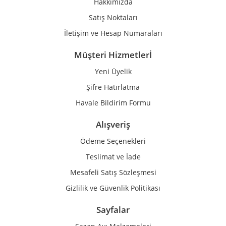
Hakkımızda
Bu ürüne benzer farklı alternatifler olmalı.
Satış Noktaları
İletişim ve Hesap Numaraları
Müşteri Hizmetlerİ
Yeni Üyelik
Gönder
Şifre Hatırlatma
Havale Bildirim Formu
Alışveriş
Ödeme Seçenekleri
Teslimat ve İade
Mesafeli Satış Sözleşmesi
Gizlilik ve Güvenlik Politikası
Sayfalar