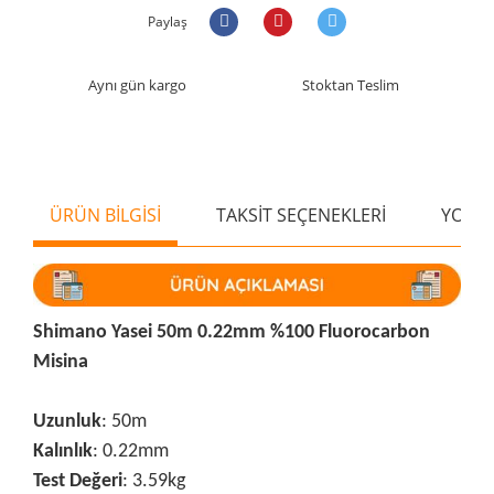
Paylaş
Aynı gün kargo
Stoktan Teslim
ÜRÜN BİLGİSİ
TAKSİT SEÇENEKLERİ
YORU
Shimano Yasei 50m 0.22mm %100 Fluorocarbon
Misina
Uzunluk
: 50m
Kalınlık
: 0.22mm
Test Değeri
: 3.59kg