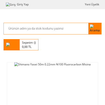
Giriş Yap
Yeni Üyelik
Sepetim
0,00 TL