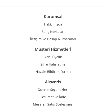
Ürün resmi kalitesiz, bozuk veya görüntülenemiyor.
Ürün açıklamasında eksik bilgiler bulunuyor.
Ürün bilgilerinde hatalar bulunuyor.
Kurumsal
Ürün fiyatı diğer sitelerden daha pahalı.
Hakkımızda
Bu ürüne benzer farklı alternatifler olmalı.
Satış Noktaları
İletişim ve Hesap Numaraları
Müşteri Hizmetlerİ
Yeni Üyelik
Gönder
Şifre Hatırlatma
Havale Bildirim Formu
Alışveriş
Ödeme Seçenekleri
Teslimat ve İade
Mesafeli Satış Sözleşmesi