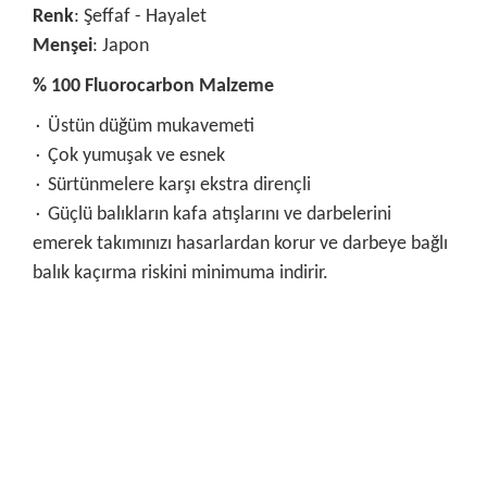
Renk
: Şeffaf - Hayalet
Menşei
: Japon
% 100 Fluorocarbon Malzeme
۰ Üstün düğüm mukavemeti
۰ Çok yumuşak ve esnek
۰ Sürtünmelere karşı ekstra dirençli
۰ Güçlü balıkların kafa atışlarını ve darbelerini
emerek takımınızı hasarlardan korur ve darbeye bağlı
balık kaçırma riskini minimuma indirir.
Bu ürünün fiyat bilgisi, resim, ürün açıklamalarında ve diğer
konularda yetersiz gördüğünüz noktaları öneri formunu
Bu ürüne ilk yorumu siz yapın!
kullanarak tarafımıza iletebilirsiniz.
Görüş ve önerileriniz için teşekkür ederiz.
Yorum Yaz