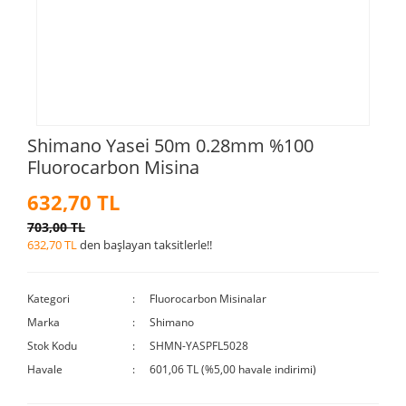
Shimano Yasei 50m 0.28mm %100
Fluorocarbon Misina
632,70 TL
703,00 TL
632,70 TL
den başlayan taksitlerle!!
Kategori
Fluorocarbon Misinalar
Marka
Shimano
Stok Kodu
SHMN-YASPFL5028
Havale
601,06 TL (%5,00 havale indirimi)