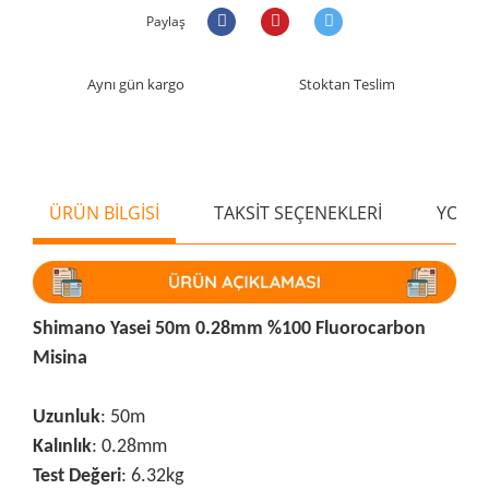
Paylaş
Aynı gün kargo
Stoktan Teslim
ÜRÜN BİLGİSİ
TAKSİT SEÇENEKLERİ
YORU
Shimano Yasei 50m 0.28mm %100 Fluorocarbon
Misina
Uzunluk
: 50m
Kalınlık
: 0.28mm
Test Değeri
: 6.32kg