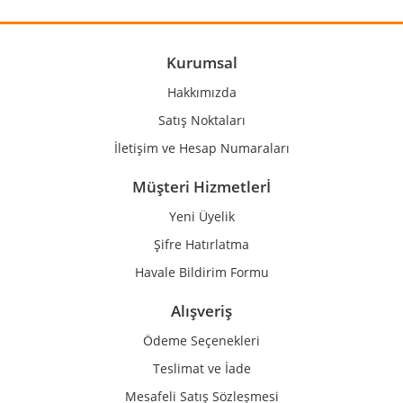
Ürün resmi kalitesiz, bozuk veya görüntülenemiyor.
Ürün açıklamasında eksik bilgiler bulunuyor.
Ürün bilgilerinde hatalar bulunuyor.
Kurumsal
Ürün fiyatı diğer sitelerden daha pahalı.
Hakkımızda
Bu ürüne benzer farklı alternatifler olmalı.
Satış Noktaları
İletişim ve Hesap Numaraları
Müşteri Hizmetlerİ
Yeni Üyelik
Gönder
Şifre Hatırlatma
Havale Bildirim Formu
Alışveriş
Ödeme Seçenekleri
Teslimat ve İade
Mesafeli Satış Sözleşmesi