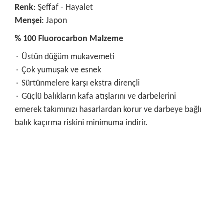
Renk
: Şeffaf - Hayalet
Menşei
: Japon
% 100 Fluorocarbon Malzeme
۰ Üstün düğüm mukavemeti
۰ Çok yumuşak ve esnek
۰ Sürtünmelere karşı ekstra dirençli
۰ Güçlü balıkların kafa atışlarını ve darbelerini
emerek takımınızı hasarlardan korur ve darbeye bağlı
balık kaçırma riskini minimuma indirir.
Bu ürünün fiyat bilgisi, resim, ürün açıklamalarında ve diğer
konularda yetersiz gördüğünüz noktaları öneri formunu
Bu ürüne ilk yorumu siz yapın!
kullanarak tarafımıza iletebilirsiniz.
Görüş ve önerileriniz için teşekkür ederiz.
Yorum Yaz