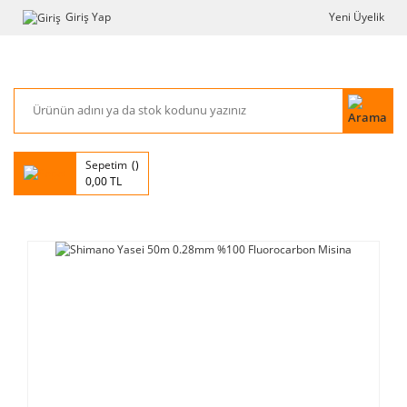
Giriş Yap
Yeni Üyelik
Sepetim
0,00 TL