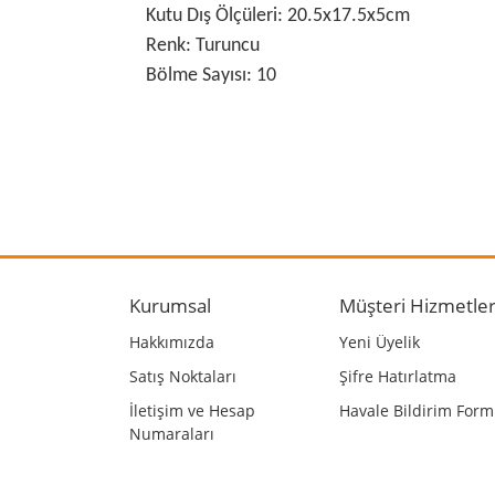
Kutu Dış Ölçüleri: 20.5x17.5x5cm
Renk: Turuncu
Bölme Sayısı: 10
Bu ürünün fiyat bilgisi, resim, ürün açıklamalarında
Görüş ve önerileriniz için teşekkür ederiz.
Ürün resmi kalitesiz, bozuk veya görüntülenemiyo
Ürün açıklamasında eksik bilgiler bulunuyor.
Kurumsal
Müşteri Hizmetler
Ürün bilgilerinde hatalar bulunuyor.
Hakkımızda
Yeni Üyelik
Ürün fiyatı diğer sitelerden daha pahalı.
Satış Noktaları
Şifre Hatırlatma
Bu ürüne benzer farklı alternatifler olmalı.
İletişim ve Hesap
Havale Bildirim For
Numaraları