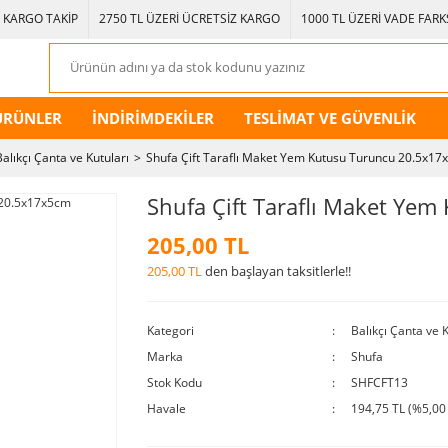
KARGO TAKİP
2750 TL ÜZERİ ÜCRETSİZ KARGO
1000 TL ÜZERİ VADE FARKS
ÜRÜNLER
İNDİRİMDEKİLER
TESLİMAT VE GÜVENLİK
Balıkçı Çanta ve Kutuları
Shufa Çift Taraflı Maket Yem Kutusu Turuncu 20.5x1
Shufa Çift Taraflı Maket Ye
205,00 TL
205,00 TL
den başlayan taksitlerle!!
Kategori
Balıkçı Çanta ve K
Marka
Shufa
Stok Kodu
SHFCFT13
Havale
194,75 TL (%5,00 