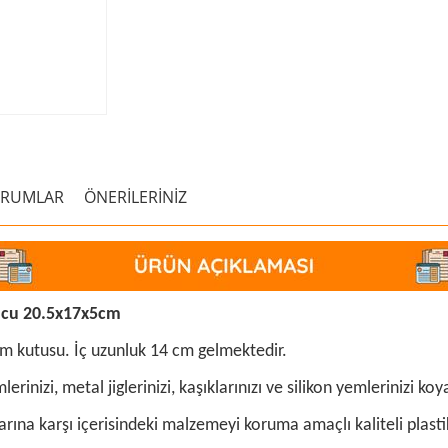
ORUMLAR
ÖNERİLERİNİZ
uncu 20.5x17x5cm
yem kutusu. İç uzunluk 14 cm gelmektedir.
izi, metal jiglerinizi, kaşıklarınızı ve silikon yemlerinizi koyab
larına karşı içerisindeki malzemeyi koruma amaçlı kaliteli plas