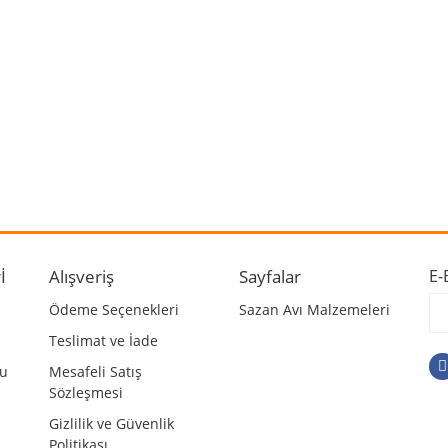
 ve diğer konularda yetersiz gördüğünüz noktaları öneri formunu kullanarak ta
Bu ürüne ilk yorumu siz yapın!
r.
Yorum Yaz
İ
Alışveriş
Sayfalar
E-
Ödeme Seçenekleri
Sazan Avı Malzemeleri
Teslimat ve İade
mu
Mesafeli Satış
Sözleşmesi
Gizlilik ve Güvenlik
Politikası