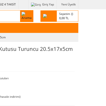
IZ 4 TAKSİT
Giriş Yap
Yeni Üyelik
Sepetim
0,00 TL
7x5cm
m Kutusu Turuncu 20.5x17x5cm
utuları
havale indirimi)