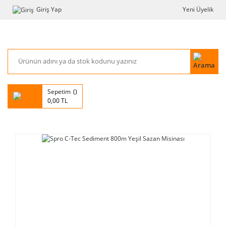
Giriş Yap
Yeni Üyelik
Sepetim
0,00 TL