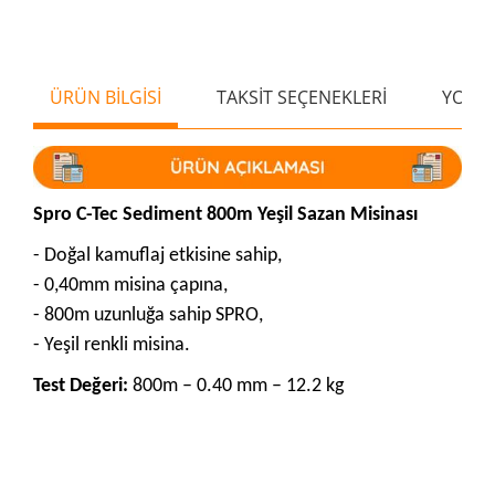
ÜRÜN BİLGİSİ
TAKSİT SEÇENEKLERİ
YORU
Spro C-Tec Sediment 800m Yeşil Sazan Misinası
- Doğal kamuflaj etkisine sahip,
- 0,40mm misina çapına,
- 800m uzunluğa sahip SPRO,
- Yeşil renkli misina.
Test Değeri:
800m – 0.40 mm – 12.2 kg
Bu ürünün fiyat bilgisi, resim, ürün açıklamalarında ve diğer