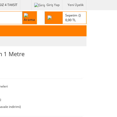
IZ 4 TAKSİT
Giriş Yap
Yeni Üyelik
Sepetim
0,00 TL
m 1 Metre
eleri
0
avale indirimi)