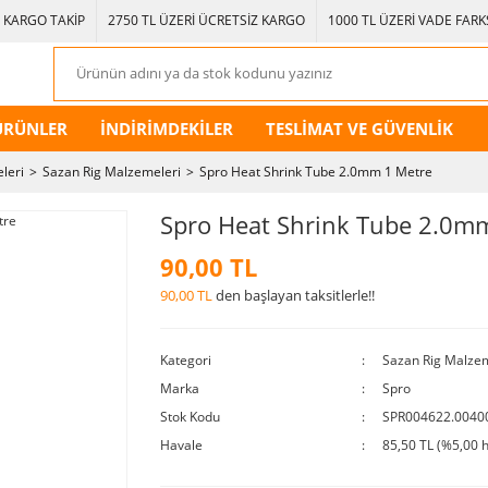
KARGO TAKİP
2750 TL ÜZERİ ÜCRETSİZ KARGO
1000 TL ÜZERİ VADE FARKS
ÜRÜNLER
İNDİRİMDEKİLER
TESLİMAT VE GÜVENLİK
leri
Sazan Rig Malzemeleri
Spro Heat Shrink Tube 2.0mm 1 Metre
Spro Heat Shrink Tube 2.0m
90,00 TL
90,00 TL
den başlayan taksitlerle!!
Kategori
Sazan Rig Malzem
Marka
Spro
Stok Kodu
SPR004622.0040
Havale
85,50 TL (%5,00 h