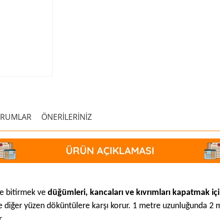
ORUMLAR
ÖNERİLERİNİZ
lde bitirmek ve
düğümleri, kancaları ve kıvrımları kapatmak iç
e diğer yüzen döküntülere karşı korur. 1 metre uzunluğunda 2 m
r.