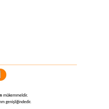
in
mükemmeldir.
m genişliğindedir.