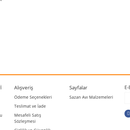
 ve diğer konularda yetersiz gördüğünüz noktaları öneri formunu kullanarak ta
Bu ürüne ilk yorumu siz yapın!
r.
Yorum Yaz
İ
Alışveriş
Sayfalar
E-
Ödeme Seçenekleri
Sazan Avı Malzemeleri
Teslimat ve İade
mu
Mesafeli Satış
Sözleşmesi