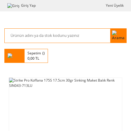
Giriş Yap
Yeni Üyelik
Sepetim
0,00 TL