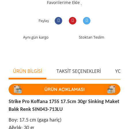
Favorilerime Ekle
Paylaş
Aynı gün kargo
Stoktan Teslim
ÜRÜN BİLGİSİ
TAKSİT SEÇENEKLERİ
YORU
Strike Pro Koffana 175S 17.5cm 30gr Sinking Maket
Balık Renk SIN043-713LU
Boy: 17.5 cm (gaga hariç)
Ağırlık: 30 gr