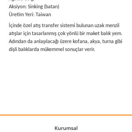
Aksiyon: Sinking (batan)
Üretim Yeri: Taiwan
İçinde özel atış transfer sistemi bulunan uzak menzil
atışlar için tasarlanmış çok yönlü bir maket balık yem.
Adından da anlaşılacağı üzere kofana, akya, turna gibi
dişli balıklarda mükemmel sonuçlar verir.
Bu ürünün fiyat bilgisi, resim, ürün açıklamalarında ve diğer
konularda yetersiz gördüğünüz noktaları öneri formunu
Bu ürüne ilk yorumu siz yapın!
kullanarak tarafımıza iletebilirsiniz.
Görüş ve önerileriniz için teşekkür ederiz.
Yorum Yaz
Ürün resmi kalitesiz, bozuk veya görüntülenemiyor.
Ürün açıklamasında eksik bilgiler bulunuyor.
Ürün bilgilerinde hatalar bulunuyor.
Kurumsal