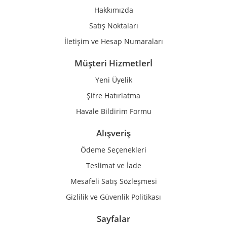
Ürün fiyatı diğer sitelerden daha pahalı.
Hakkımızda
Bu ürüne benzer farklı alternatifler olmalı.
Satış Noktaları
İletişim ve Hesap Numaraları
Müşteri Hizmetlerİ
Yeni Üyelik
Gönder
Şifre Hatırlatma
Havale Bildirim Formu
Alışveriş
Ödeme Seçenekleri
Teslimat ve İade
Mesafeli Satış Sözleşmesi
Gizlilik ve Güvenlik Politikası
Sayfalar