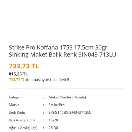
Strike Pro Koffana 175S 17.5cm 30gr
Sinking Maket Balık Renk SIN043-713LU
733,73 TL
815,25 TL
733,73 TL
den başlayan taksitlerle!!
Kategori
Maket Yemler (Rapala)
Marka
Strike Pro
Stok Kodu
SPEG145BS-SIN043713LU
Boy Aralığı (cm)
16-20
Ağırlık Aralığı (gr)
26-30