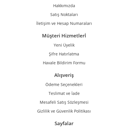
Ürün fiyatı diğer sitelerden daha pahalı.
Hakkımızda
Bu ürüne benzer farklı alternatifler olmalı.
Satış Noktaları
İletişim ve Hesap Numaraları
Müşteri Hizmetlerİ
Yeni Üyelik
Gönder
Şifre Hatırlatma
Havale Bildirim Formu
Alışveriş
Ödeme Seçenekleri
Teslimat ve İade
Mesafeli Satış Sözleşmesi
Gizlilik ve Güvenlik Politikası
Sayfalar