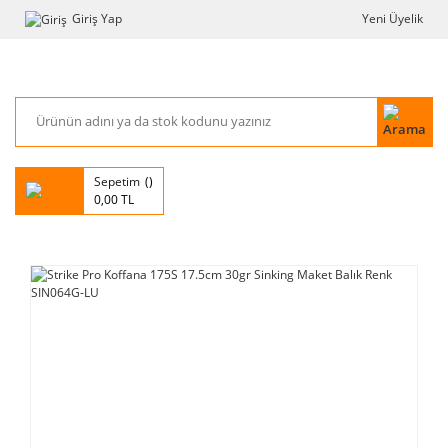
Giriş Yap
Yeni Üyelik
Sepetim
0,00 TL