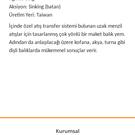
Aksiyon: Sinking (batan)
Üretim Yeri: Taiwan
İçinde özel atış transfer sistemi bulunan uzak menzil
atışlar için tasarlanmış çok yönlü bir maket balık yem.
Adından da anlaşılacağı üzere kofana, akya, turna gibi
dişli balıklarda mükemmel sonuçlar verir.
Bu ürünün fiyat bilgisi, resim, ürün açıklamalarında ve diğer
konularda yetersiz gördüğünüz noktaları öneri formunu
Bu ürüne ilk yorumu siz yapın!
kullanarak tarafımıza iletebilirsiniz.
Görüş ve önerileriniz için teşekkür ederiz.
Yorum Yaz
Ürün resmi kalitesiz, bozuk veya görüntülenemiyor.
Ürün açıklamasında eksik bilgiler bulunuyor.
Ürün bilgilerinde hatalar bulunuyor.
Kurumsal