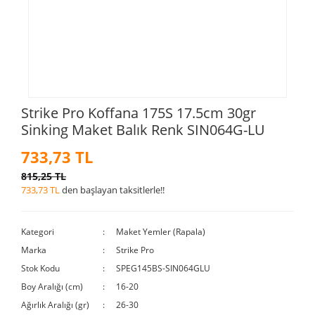
Strike Pro Koffana 175S 17.5cm 30gr
Sinking Maket Balık Renk SIN064G-LU
733,73 TL
815,25 TL
733,73 TL
den başlayan taksitlerle!!
Kategori
Maket Yemler (Rapala)
Marka
Strike Pro
Stok Kodu
SPEG145BS-SIN064GLU
Boy Aralığı (cm)
16-20
Ağırlık Aralığı (gr)
26-30