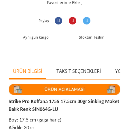
Favorilerime Ekle
Paylaş
Aynı gün kargo
Stoktan Teslim
ÜRÜN BİLGİSİ
TAKSİT SEÇENEKLERİ
YORU
Strike Pro Koffana 175S 17.5cm 30gr Sinking Maket
Balık Renk SIN064G-LU
Boy: 17.5 cm (gaga hariç)
Ağırlık: 30 gr