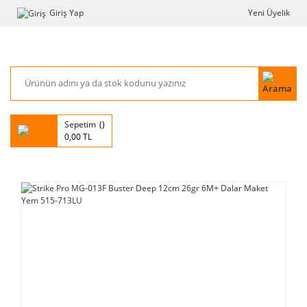
Giriş Yap
Yeni Üyelik
Sepetim
0,00 TL