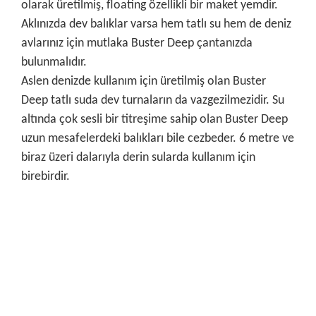
olarak üretilmiş, floating özellikli bir maket yemdir.
Aklınızda dev balıklar varsa hem tatlı su hem de deniz
avlarınız için mutlaka Buster Deep çantanızda
bulunmalıdır.
Aslen denizde kullanım için üretilmiş olan Buster
Deep tatlı suda dev turnaların da vazgezilmezidir. Su
altında çok sesli bir titreşime sahip olan Buster Deep
uzun mesafelerdeki balıkları bile cezbeder. 6 metre ve
biraz üzeri dalarıyla derin sularda kullanım için
birebirdir.
Bu ürünün fiyat bilgisi, resim, ürün açıklamalarında ve diğer
konularda yetersiz gördüğünüz noktaları öneri formunu
Bu ürüne ilk yorumu siz yapın!
kullanarak tarafımıza iletebilirsiniz.
Görüş ve önerileriniz için teşekkür ederiz.
Yorum Yaz