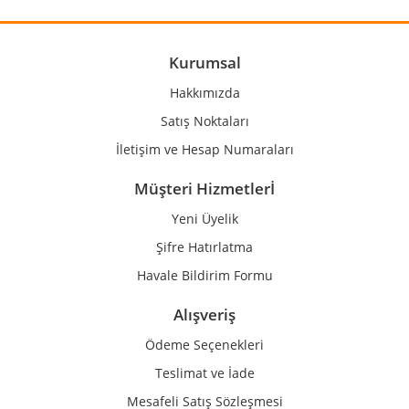
Ürün resmi kalitesiz, bozuk veya görüntülenemiyor.
Ürün açıklamasında eksik bilgiler bulunuyor.
Ürün bilgilerinde hatalar bulunuyor.
Kurumsal
Ürün fiyatı diğer sitelerden daha pahalı.
Hakkımızda
Bu ürüne benzer farklı alternatifler olmalı.
Satış Noktaları
İletişim ve Hesap Numaraları
Müşteri Hizmetlerİ
Yeni Üyelik
Gönder
Şifre Hatırlatma
Havale Bildirim Formu
Alışveriş
Ödeme Seçenekleri
Teslimat ve İade
Mesafeli Satış Sözleşmesi