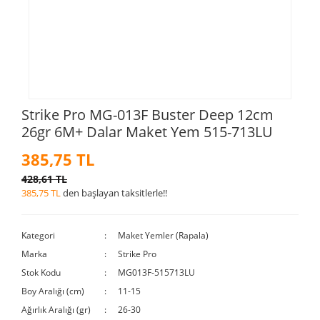
Strike Pro MG-013F Buster Deep 12cm
26gr 6M+ Dalar Maket Yem 515-713LU
385,75 TL
428,61 TL
385,75 TL
den başlayan taksitlerle!!
Kategori
Maket Yemler (Rapala)
Marka
Strike Pro
Stok Kodu
MG013F-515713LU
Boy Aralığı (cm)
11-15
Ağırlık Aralığı (gr)
26-30