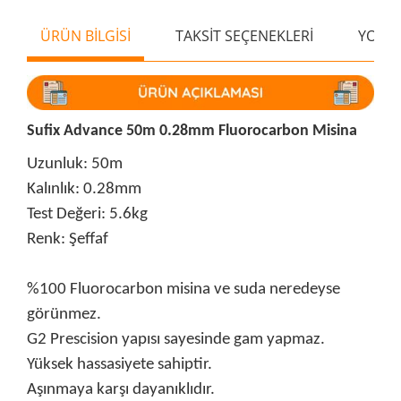
ÜRÜN BİLGİSİ
TAKSİT SEÇENEKLERİ
YORU
Sufix Advance 50m 0.28mm Fluorocarbon Misina
Uzunluk: 50m
Kalınlık: 0.28mm
Test Değeri: 5.6kg
Renk: Şeffaf
%100 Fluorocarbon misina ve suda neredeyse
görünmez.
G2 Prescision yapısı sayesinde gam yapmaz.
Yüksek hassasiyete sahiptir.
Aşınmaya karşı dayanıklıdır.