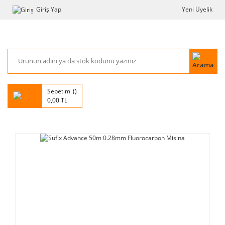
Giriş Yap
Yeni Üyelik
Sepetim
0,00 TL