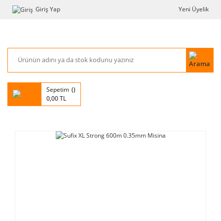
Giriş Yap
Yeni Üyelik
Sepetim
0,00 TL