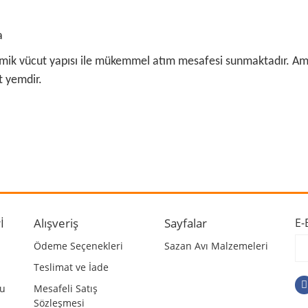
a
k vücut yapısı ile mükemmel atım mesafesi sunmaktadır. Amerika
t yemdir.
 ve diğer konularda yetersiz gördüğünüz noktaları öneri formunu kullanarak ta
Bu ürüne ilk yorumu siz yapın!
r.
Yorum Yaz
İ
Alışveriş
Sayfalar
E-
Ödeme Seçenekleri
Sazan Avı Malzemeleri
Teslimat ve İade
mu
Mesafeli Satış
Sözleşmesi