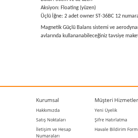
Aksiyon: Floating (yüzen)
Üçlü İğne: 2 adet owner ST-36BC 12 numar
Magnetik Güçlü Balans sistemi ve aerodynami
avlarında kullananabileceğiniz tavsiye make
Bu ürünün fiyat bilgisi, resim, ürün açıklamalarında
Görüş ve önerileriniz için teşekkür ederiz.
Ürün resmi kalitesiz, bozuk veya görüntülenemiyo
Ürün açıklamasında eksik bilgiler bulunuyor.
Kurumsal
Müşteri Hizmetler
Ürün bilgilerinde hatalar bulunuyor.
Hakkımızda
Yeni Üyelik
Ürün fiyatı diğer sitelerden daha pahalı.
Satış Noktaları
Şifre Hatırlatma
Bu ürüne benzer farklı alternatifler olmalı.
İletişim ve Hesap
Havale Bildirim For
Numaraları