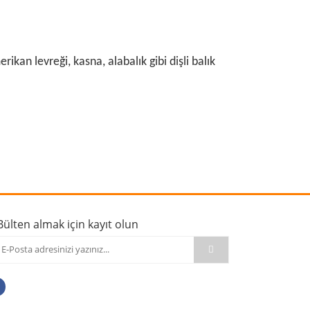
n levreği, kasna, alabalık gibi dişli balık
rafımıza iletebilirsiniz.
Bülten almak için kayıt olun