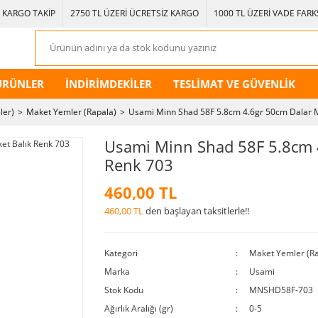
KARGO TAKİP
2750 TL ÜZERİ ÜCRETSİZ KARGO
1000 TL ÜZERİ VADE FARKS
ÜRÜNLER
İNDİRİMDEKİLER
TESLİMAT VE GÜVENLİK
ler)
Maket Yemler (Rapala)
Usami Minn Shad 58F 5.8cm 4.6gr 50cm Dalar M
Usami Minn Shad 58F 5.8cm 4
Renk 703
460,00 TL
460,00 TL
den başlayan taksitlerle!!
Kategori
Maket Yemler (Ra
Marka
Usami
Stok Kodu
MNSHD58F-703
Ağırlık Aralığı (gr)
0-5