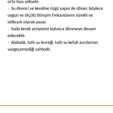
orta hıza yükselir.
۰ Su direnci ve kendine özgü yapısı ile döner, böylece
uygun ve ölçülü titreşim frekanslarını sürekli ve
istikrarlı olarak yayar.
۰ Suda kendi seviyesini bulunca dönmeye devam
edecektir.
۰ Alabalık, tatlı su levreği, tatlı su kefali avcılarının
vazgeçemediği sahtedir.
Bu ürünün fiyat bilgisi, resim, ürün açıklamalarında ve diğer
konularda yetersiz gördüğünüz noktaları öneri formunu
Bu ürüne ilk yorumu siz yapın!
kullanarak tarafımıza iletebilirsiniz.
Görüş ve önerileriniz için teşekkür ederiz.
Yorum Yaz
Ürün resmi kalitesiz, bozuk veya görüntülenemiyor.
Ürün açıklamasında eksik bilgiler bulunuyor.