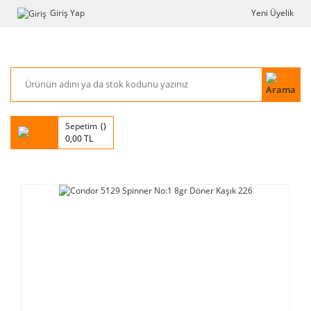
Giriş Yap
Yeni Üyelik
Sepetim
0,00 TL