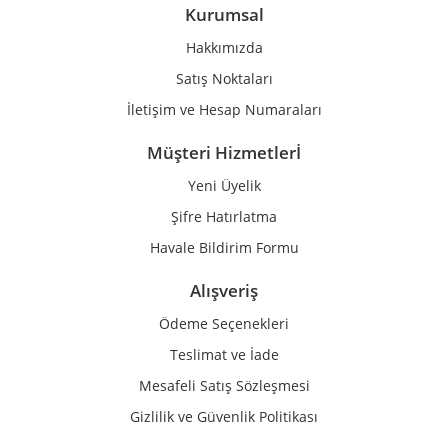
Ürün bilgilerinde hatalar bulunuyor.
Kurumsal
Ürün fiyatı diğer sitelerden daha pahalı.
Hakkımızda
Bu ürüne benzer farklı alternatifler olmalı.
Satış Noktaları
İletişim ve Hesap Numaraları
Müşteri Hizmetlerİ
Yeni Üyelik
Gönder
Şifre Hatırlatma
Havale Bildirim Formu
Alışveriş
Ödeme Seçenekleri
Teslimat ve İade
Mesafeli Satış Sözleşmesi
Gizlilik ve Güvenlik Politikası