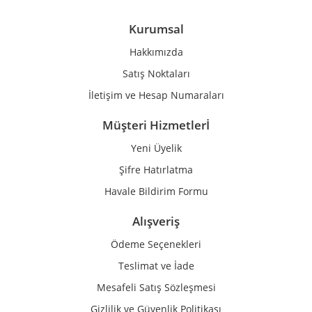
Ürün açıklamasında eksik bilgiler bulunuyor.
Ürün bilgilerinde hatalar bulunuyor.
Kurumsal
Ürün fiyatı diğer sitelerden daha pahalı.
Hakkımızda
Bu ürüne benzer farklı alternatifler olmalı.
Satış Noktaları
İletişim ve Hesap Numaraları
Müşteri Hizmetlerİ
Yeni Üyelik
Gönder
Şifre Hatırlatma
Havale Bildirim Formu
Alışveriş
Ödeme Seçenekleri
Teslimat ve İade
Mesafeli Satış Sözleşmesi
Gizlilik ve Güvenlik Politikası