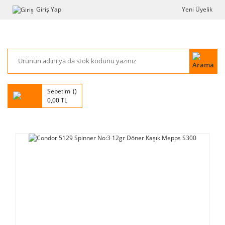
Giriş Yap
Yeni Üyelik
Sepetim
0,00 TL