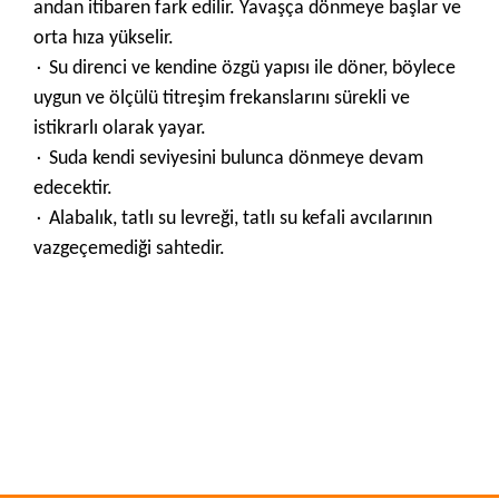
andan itibaren fark edilir. Yavaşça dönmeye başlar ve
orta hıza yükselir.
۰ Su direnci ve kendine özgü yapısı ile döner, böylece
uygun ve ölçülü titreşim frekanslarını sürekli ve
istikrarlı olarak yayar.
۰ Suda kendi seviyesini bulunca dönmeye devam
edecektir.
۰ Alabalık, tatlı su levreği, tatlı su kefali avcılarının
vazgeçemediği sahtedir.
Bu ürünün fiyat bilgisi, resim, ürün açıklamalarında ve diğer
konularda yetersiz gördüğünüz noktaları öneri formunu
Bu ürüne ilk yorumu siz yapın!
kullanarak tarafımıza iletebilirsiniz.
Görüş ve önerileriniz için teşekkür ederiz.
Yorum Yaz
Ürün resmi kalitesiz, bozuk veya görüntülenemiyor.