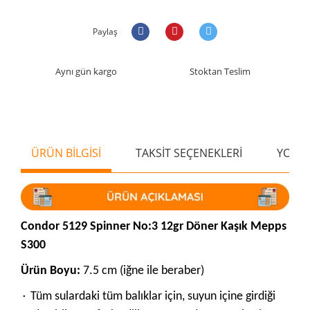
Paylaş
Aynı gün kargo
Stoktan Teslim
ÜRÜN BİLGİSİ
TAKSİT SEÇENEKLERİ
YORU
Condor 5129 Spinner No:3 12gr Döner Kaşık Mepps
S300
Ürün Boyu:
7.5 cm (iğne ile beraber)
۰ Tüm sulardaki tüm balıklar için, suyun içine girdiği