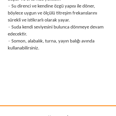
۰ Su direnci ve kendine özgü yapısı ile döner,
böylece uygun ve ölçülü titreşim frekanslarını
sürekli ve istikrarlı olarak yayar.
۰ Suda kendi seviyesini bulunca dönmeye devam
edecektir.
۰ Somon, alabalık, turna, yayın balığı avında
kullanabilirsiniz.
Bu ürünün fiyat bilgisi, resim, ürün açıklamalarında ve diğer
konularda yetersiz gördüğünüz noktaları öneri formunu
Bu ürüne ilk yorumu siz yapın!
kullanarak tarafımıza iletebilirsiniz.
Görüş ve önerileriniz için teşekkür ederiz.
Yorum Yaz
Ürün resmi kalitesiz, bozuk veya görüntülenemiyor.
Ürün açıklamasında eksik bilgiler bulunuyor.
Ürün bilgilerinde hatalar bulunuyor.