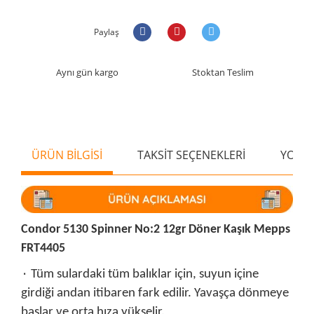
Paylaş
Aynı gün kargo
Stoktan Teslim
ÜRÜN BİLGİSİ
TAKSİT SEÇENEKLERİ
YORU
Condor 5130 Spinner No:2 12gr Döner Kaşık Mepps
FRT4405
۰ Tüm sulardaki tüm balıklar için, suyun içine
girdiği andan itibaren fark edilir. Yavaşça dönmeye
başlar ve orta hıza yükselir.