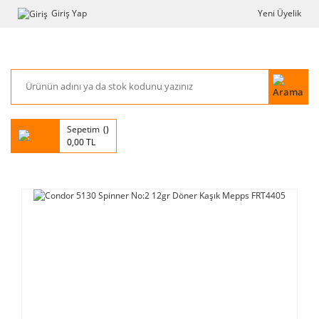
Giriş Yap
Yeni Üyelik
Sepetim
0,00 TL