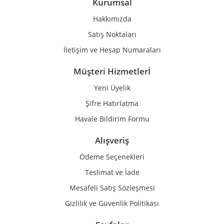
Kurumsal
Ürün fiyatı diğer sitelerden daha pahalı.
Hakkımızda
Bu ürüne benzer farklı alternatifler olmalı.
Satış Noktaları
İletişim ve Hesap Numaraları
Müşteri Hizmetlerİ
Yeni Üyelik
Gönder
Şifre Hatırlatma
Havale Bildirim Formu
Alışveriş
Ödeme Seçenekleri
Teslimat ve İade
Mesafeli Satış Sözleşmesi
Gizlilik ve Güvenlik Politikası