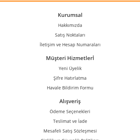
Ürün açıklamasında eksik bilgiler bulunuyor.
Ürün bilgilerinde hatalar bulunuyor.
Kurumsal
Ürün fiyatı diğer sitelerden daha pahalı.
Hakkımızda
Bu ürüne benzer farklı alternatifler olmalı.
Satış Noktaları
İletişim ve Hesap Numaraları
Müşteri Hizmetlerİ
Yeni Üyelik
Gönder
Şifre Hatırlatma
Havale Bildirim Formu
Alışveriş
Ödeme Seçenekleri
Teslimat ve İade
Mesafeli Satış Sözleşmesi