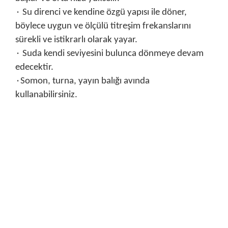
۰ Su direnci ve kendine özgü yapısı ile döner,
böylece uygun ve ölçülü titreşim frekanslarını
sürekli ve istikrarlı olarak yayar.
۰ Suda kendi seviyesini bulunca dönmeye devam
edecektir.
۰Somon, turna, yayın balığı avında
kullanabilirsiniz.
Bu ürünün fiyat bilgisi, resim, ürün açıklamalarında ve diğer
konularda yetersiz gördüğünüz noktaları öneri formunu
Bu ürüne ilk yorumu siz yapın!
kullanarak tarafımıza iletebilirsiniz.
Görüş ve önerileriniz için teşekkür ederiz.
Yorum Yaz
Ürün resmi kalitesiz, bozuk veya görüntülenemiyor.