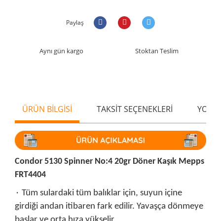
Paylaş
Aynı gün kargo
Stoktan Teslim
ÜRÜN BİLGİSİ
TAKSİT SEÇENEKLERİ
YORU
Condor 5130 Spinner No:4 20gr Döner Kaşık Mepps
FRT4404
۰ Tüm sulardaki tüm balıklar için, suyun içine
girdiği andan itibaren fark edilir. Yavaşça dönmeye
başlar ve orta hıza yükselir.