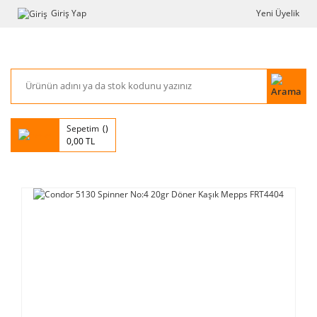
Giriş Yap
Yeni Üyelik
Sepetim
0,00 TL