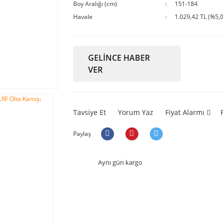
Boy Aralığı (cm)
151-184
Havale
1.029,42 TL (%5,0
GELİNCE HABER
VER
Tavsiye Et
Yorum Yaz
Fiyat Alarmı
Paylaş
Aynı gün kargo