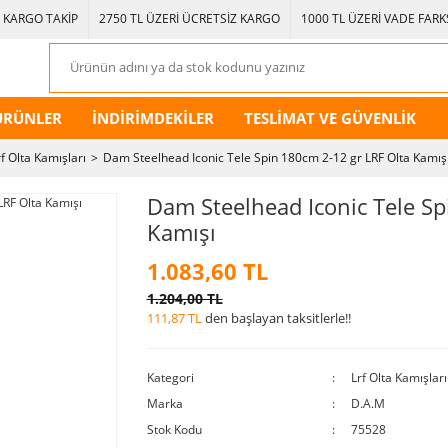
KARGO TAKİP
2750 TL ÜZERİ ÜCRETSİZ KARGO
1000 TL ÜZERİ VADE FARKS
ÜRÜNLER
İNDİRİMDEKİLER
TESLİMAT VE GÜVENLİK
rf Olta Kamışları
Dam Steelhead Iconic Tele Spin 180cm 2-12 gr LRF Olta Kamış
Dam Steelhead Iconic Tele Sp
Kamışı
1.083,60 TL
1.204,00 TL
111,87 TL
den başlayan taksitlerle!!
Kategori
Lrf Olta Kamışları
Marka
D.A.M
Stok Kodu
75528