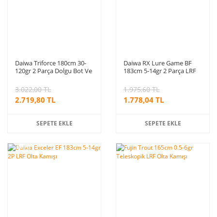
Daiwa Triforce 180cm 30-
Daiwa RX Lure Game BF
120gr 2 Parça Dolgu Bot Ve
183cm 5-14gr 2 Parça LRF
Tekne Olta Kamışı
Olta Kamışı
3.022,00 TL
1.975,60 TL
2.719,80 TL
1.778,04 TL
SEPETE EKLE
SEPETE EKLE
%10
indirim