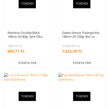
TÜKENDİ
TÜKENDİ
Remixon Double Black
Daiwa Sensor Palangrotte
180cm 20-40gr Spin Olta
180cm 20-100gr Bot ve
Kamışı
Tekne Kamışı
740,79 TL
1.802,66 TL
666,71 TL
1.622,39 TL
STOKTA YOK
STOKTA YOK
%10
indirim
TÜKENDİ
TÜKENDİ