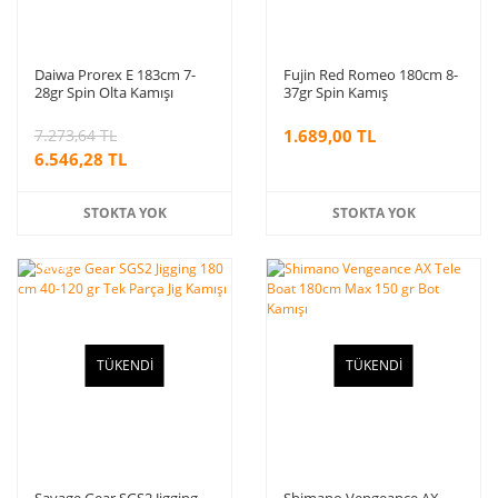
Daiwa Prorex E 183cm 7-
Fujin Red Romeo 180cm 8-
28gr Spin Olta Kamışı
37gr Spin Kamış
7.273,64 TL
1.689,00 TL
6.546,28 TL
STOKTA YOK
STOKTA YOK
%10
indirim
TÜKENDİ
TÜKENDİ
Savage Gear SGS2 Jigging
Shimano Vengeance AX