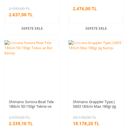
Teleskopik Bot Olta Kamışı
2.930,00 TL
2.476,00 TL
2.637,00 TL
SEPETE EKLE
SEPETE EKLE
%10
%10
indirim
indirim
Shimano Sonora Boat Tele
Shimano Grappler Type J
180cm 50-150gr Tekne ve
S603 183cm Max 180gr Jig
Bot Kamışı
Kamışı
2.599,00 TL
20.198,00 TL
2.339,10 TL
18.178,20 TL