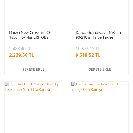
Daiwa New Crossfire CF
Daiwa Grandwave 168 cm
183cm 5-14gr LRF Olta
90-210 gr Jig ve Tekne
Kamışı
Kamışı
2.488,40 TL
10.576,13 TL
2.239,56 TL
9.518,52 TL
SEPETE EKLE
SEPETE EKLE
%10
%10
indirim
indirim