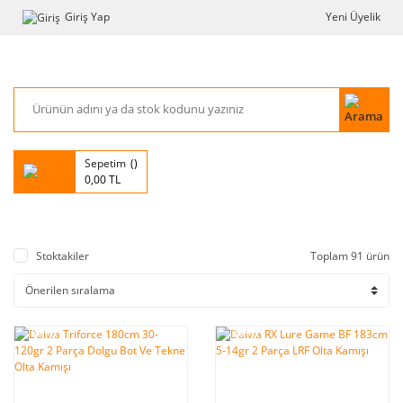
Giriş Yap
Yeni Üyelik
Sepetim
0,00 TL
Stoktakiler
Toplam 91 ürün
%10
%10
indirim
indirim