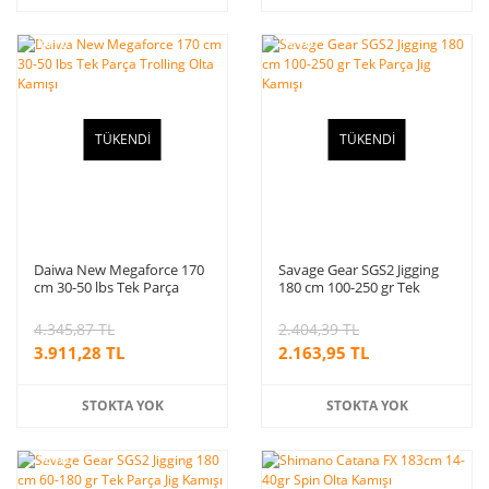
%10
%10
indirim
indirim
TÜKENDİ
TÜKENDİ
Daiwa New Megaforce 170
Savage Gear SGS2 Jigging
cm 30-50 lbs Tek Parça
180 cm 100-250 gr Tek
Trolling Olta Kamışı
Parça Jig Kamışı
4.345,87 TL
2.404,39 TL
3.911,28 TL
2.163,95 TL
STOKTA YOK
STOKTA YOK
%10
indirim