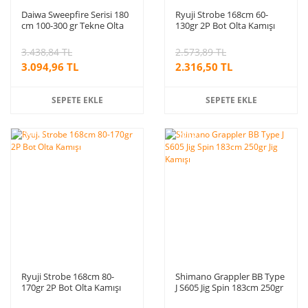
Daiwa Sweepfire Serisi 180
Ryuji Strobe 168cm 60-
cm 100-300 gr Tekne Olta
130gr 2P Bot Olta Kamışı
Kamışı
3.438,84 TL
2.573,89 TL
3.094,96 TL
2.316,50 TL
SEPETE EKLE
SEPETE EKLE
%10
%10
indirim
indirim
Ryuji Strobe 168cm 80-
Shimano Grappler BB Type
170gr 2P Bot Olta Kamışı
J S605 Jig Spin 183cm 250gr
Jig Kamışı