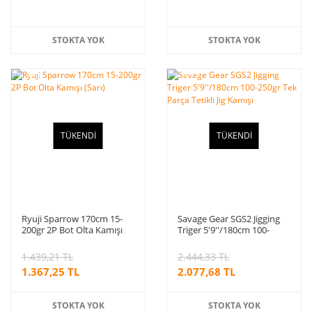
STOKTA YOK
STOKTA YOK
%5
%15
indirim
indirim
TÜKENDİ
TÜKENDİ
Ryuji Sparrow 170cm 15-
Savage Gear SGS2 Jigging
200gr 2P Bot Olta Kamışı
Triger 5'9''/180cm 100-
(Sarı)
250gr Tek Parça Tetikli Jig
Kamışı
1.439,21 TL
2.444,33 TL
1.367,25 TL
2.077,68 TL
STOKTA YOK
STOKTA YOK