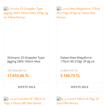
%10
%10
indirim
indirim
Shimano 25 Grappler Type
Daiwa New Megaforce
Jigging S605 183cm Max
170cm 90-210gr 2P Jig ve
250gr Jig ve Tekne Kamışı
Tekne Olta Kamışı
18.926,00 TL
3.489,70 TL
17.033,40 TL
3.140,73 TL
SEPETE EKLE
SEPETE EKLE
%10
%5
indirim
indirim