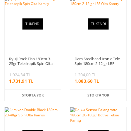
indirim
indirim
TÜKENDİ
TÜKENDİ
Ryuji Rock Fish 180cm 3-
Dam Steelhead Iconic Tele
25gr Teleskopik Spin Olta
Spin 180cm 2-12 gr LRF
Kamışı
Olta Kamışı
1.924,34 TL
1.204,00 TL
1.731,91 TL
1.083,60 TL
STOKTA YOK
STOKTA YOK
%10
%10
indirim
indirim