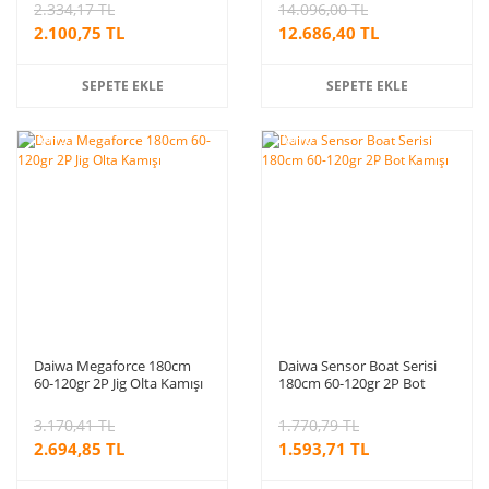
2.334,17 TL
14.096,00 TL
2.100,75 TL
12.686,40 TL
SEPETE EKLE
SEPETE EKLE
%15
%10
indirim
indirim
Daiwa Megaforce 180cm
Daiwa Sensor Boat Serisi
60-120gr 2P Jig Olta Kamışı
180cm 60-120gr 2P Bot
Kamışı
3.170,41 TL
1.770,79 TL
2.694,85 TL
1.593,71 TL