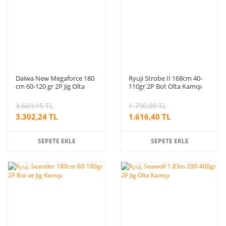
Daiwa New Megaforce 180
Ryuji Strobe II 168cm 40-
cm 60-120 gr 2P Jig Olta
110gr 2P Bot Olta Kamışı
Kamışı
3.669,15 TL
1.796,00 TL
3.302,24 TL
1.616,40 TL
SEPETE EKLE
SEPETE EKLE
%10
%10
indirim
indirim