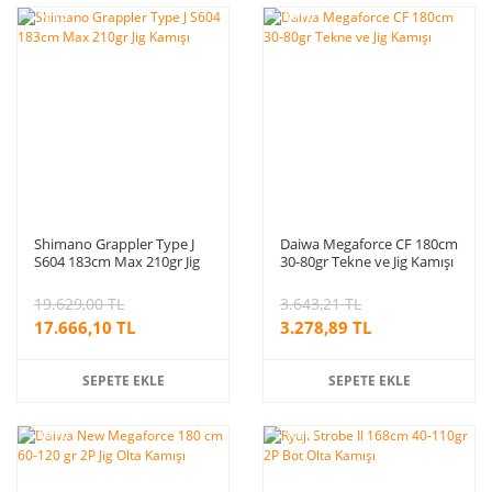
%10
%10
indirim
indirim
Shimano Grappler Type J
Daiwa Megaforce CF 180cm
S604 183cm Max 210gr Jig
30-80gr Tekne ve Jig Kamışı
Kamışı
19.629,00 TL
3.643,21 TL
17.666,10 TL
3.278,89 TL
SEPETE EKLE
SEPETE EKLE
%10
%10
indirim
indirim