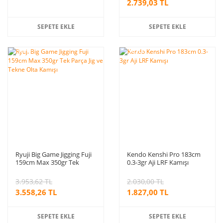
2.739,03 TL
SEPETE EKLE
SEPETE EKLE
%10
%10
indirim
indirim
Ryuji Big Game Jigging Fuji
Kendo Kenshi Pro 183cm
159cm Max 350gr Tek
0.3-3gr Aji LRF Kamışı
Parça Jig ve Tekne Olta
Kamışı
3.953,62 TL
2.030,00 TL
3.558,26 TL
1.827,00 TL
SEPETE EKLE
SEPETE EKLE