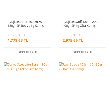
Ryuji Searider 180cm 60-
Ryuji Seawolf 1.83m 200-
180gr 2P Bot ve Jig Kamışı
400gr 2P Jig Olta Kamışı
1.976,26 TL
3.306,28 TL
1.778,63 TL
2.975,65 TL
SEPETE EKLE
SEPETE EKLE
%10
%10
indirim
indirim