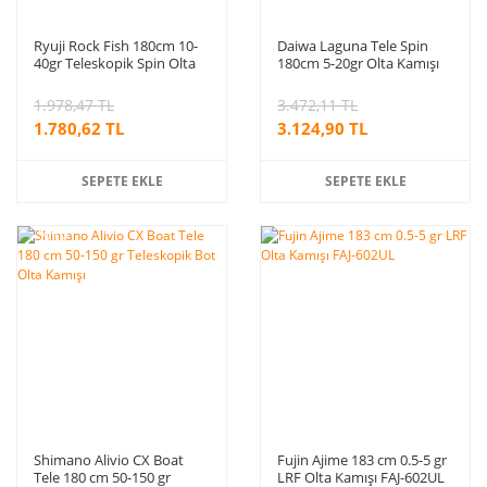
Ryuji Rock Fish 180cm 10-
Daiwa Laguna Tele Spin
40gr Teleskopik Spin Olta
180cm 5-20gr Olta Kamışı
Kamışı
1.978,47 TL
3.472,11 TL
1.780,62 TL
3.124,90 TL
SEPETE EKLE
SEPETE EKLE
%10
indirim
Shimano Alivio CX Boat
Fujin Ajime 183 cm 0.5-5 gr
Tele 180 cm 50-150 gr
LRF Olta Kamışı FAJ-602UL