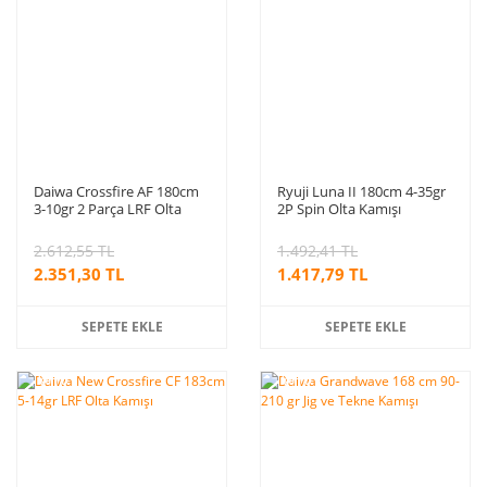
Daiwa Crossfire AF 180cm
Ryuji Luna II 180cm 4-35gr
3-10gr 2 Parça LRF Olta
2P Spin Olta Kamışı
Kamışı
2.612,55 TL
1.492,41 TL
2.351,30 TL
1.417,79 TL
SEPETE EKLE
SEPETE EKLE
%10
%10
indirim
indirim