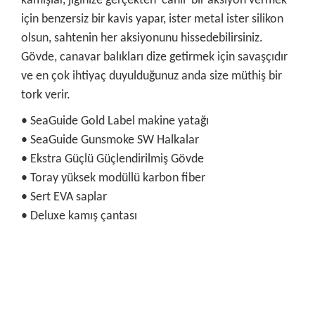
kamışlar, jiginize gerçekten 'canlı' bir aksiyon vermek
için benzersiz bir kavis yapar, ister metal ister silikon
olsun, sahtenin her aksiyonunu hissedebilirsiniz.
Gövde, canavar balıkları dize getirmek için savaşçıdır
ve en çok ihtiyaç duyulduğunuz anda size müthiş bir
tork verir.
• SeaGuide Gold Label makine yatağı
• SeaGuide Gunsmoke SW Halkalar
• Ekstra Güçlü Güçlendirilmiş Gövde
• Toray yüksek modüllü karbon fiber
• Sert EVA saplar
• Deluxe kamış çantası
Bu ürünün fiyat bilgisi, resim, ürün açıklamalarında ve diğer