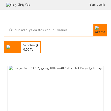
Giriş Yap
Yeni Üyelik
Sepetim
0,00 TL