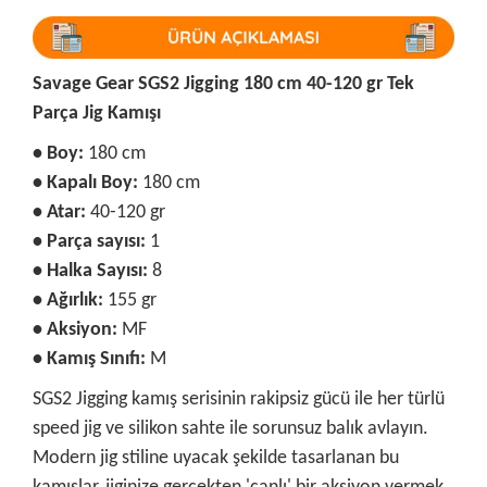
Savage Gear SGS2 Jigging 180 cm 40-120 gr Tek
Parça Jig Kamışı
• Boy:
180 cm
• Kapalı Boy:
180 cm
• Atar:
40-120 gr
• Parça sayısı:
1
• Halka Sayısı:
8
• Ağırlık:
155 gr
• Aksiyon:
MF
• Kamış Sınıfı:
M
SGS2 Jigging kamış serisinin rakipsiz gücü ile her türlü
speed jig ve silikon sahte ile sorunsuz balık avlayın.
Modern jig stiline uyacak şekilde tasarlanan bu