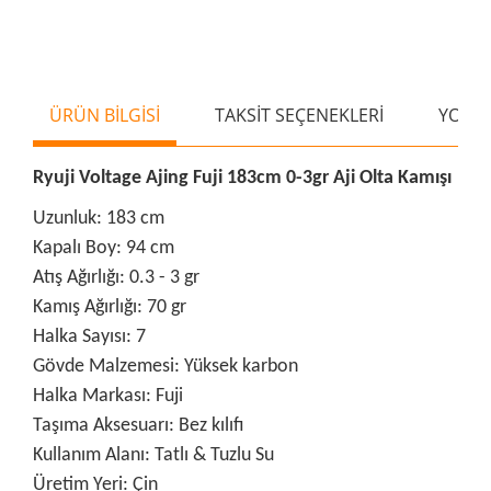
ÜRÜN BİLGİSİ
TAKSİT SEÇENEKLERİ
YORU
Ryuji Voltage Ajing Fuji 183cm 0-3gr Aji Olta Kamışı
Uzunluk: 183 cm
Kapalı Boy: 94 cm
Atış Ağırlığı: 0.3 - 3 gr
Kamış Ağırlığı: 70 gr
Halka Sayısı: 7
Gövde Malzemesi: Yüksek karbon
Halka Markası: Fuji
Taşıma Aksesuarı: Bez kılıfı
Kullanım Alanı: Tatlı & Tuzlu Su
Üretim Yeri: Çin