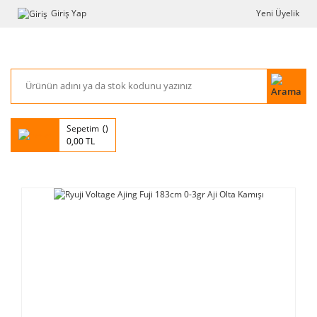
Giriş Yap
Yeni Üyelik
Sepetim
0,00 TL