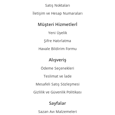
Bu ürüne benzer farklı alternatifler olmalı.
Satış Noktaları
İletişim ve Hesap Numaraları
Müşteri Hizmetlerİ
Yeni Üyelik
Gönder
Şifre Hatırlatma
Havale Bildirim Formu
Alışveriş
Ödeme Seçenekleri
Teslimat ve İade
Mesafeli Satış Sözleşmesi
Gizlilik ve Güvenlik Politikası
Sayfalar
Sazan Avı Malzemeleri