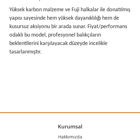
Yüksek karbon malzeme ve Fuji halkalar ile donatılmış
yapısı sayesinde hem yüksek dayanıklılığı hem de
kusursuz aksiyonu bir arada sunar. Fiyat/performans
odaklı bu model, profesyonel balıkçıların
beklentilerini karşılayacak düzeyde incelikle
tasarlanmıştır.
Bu ürünün fiyat bilgisi, resim, ürün açıklamalarında ve diğer
konularda yetersiz gördüğünüz noktaları öneri formunu
Bu ürüne ilk yorumu siz yapın!
kullanarak tarafımıza iletebilirsiniz.
Görüş ve önerileriniz için teşekkür ederiz.
Yorum Yaz
Ürün resmi kalitesiz, bozuk veya görüntülenemiyor.
Ürün açıklamasında eksik bilgiler bulunuyor.
Ürün bilgilerinde hatalar bulunuyor.
Kurumsal
Ürün fiyatı diğer sitelerden daha pahalı.
Hakkımızda