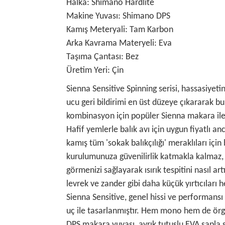
Halka: Shimano Hardlite
Makine Yuvası: Shimano DPS
Kamış Meteryali: Tam Karbon
Arka Kavrama Materyeli: Eva
Taşıma Çantası: Bez
Üretim Yeri: Çin
Sienna Sensitive Spinning serisi, hassasiyetin
ucu geri bildirimi en üst düzeye çıkararak bu 
kombinasyon için popüler Sienna makara ile b
Hafif yemlerle balık avı için uygun fiyatlı 
kamış tüm 'sokak balıkçılığı' meraklıları için
kurulumunuza güvenilirlik katmakla kalmaz, a
görmenizi sağlayarak ısırık tespitini nasıl ar
levrek ve zander gibi daha küçük yırtıcıları he
Sienna Sensitive, genel hissi ve performansı
uç ile tasarlanmıştır. Hem mono hem de örgü
DPS makara yuvası, ayrık tutuşlu EVA sapla so