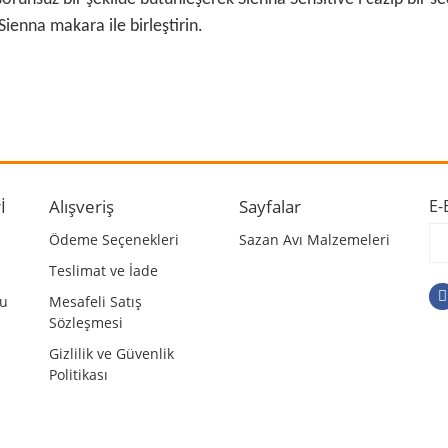
ienna makara ile birleştirin.
 ve diğer konularda yetersiz gördüğünüz noktaları öneri formunu kullanarak ta
Bu ürüne ilk yorumu siz yapın!
r.
Yorum Yaz
İ
Alışveriş
Sayfalar
E-
Ödeme Seçenekleri
Sazan Avı Malzemeleri
Teslimat ve İade
mu
Mesafeli Satış
Sözleşmesi
Gizlilik ve Güvenlik
Politikası
Gönder