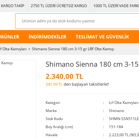
KARGO TAKİP
2750 TL ÜZERİ ÜCRETSİZ KARGO
1000 TL ÜZERİ VADE FARKS
ÜRÜNLER
İNDİRİMDEKİLER
TESLİMAT VE GÜVENLİK
rf Olta Kamışları
Shimano Sienna 180 cm 3-15 gr LRF Olta Kamışı
Shimano Sienna 180 cm 3-15 
2.340,00 TL
241,59 TL
den başlayan taksitlerle!!
Kategori
Lrf Olta Kamışları
Marka
Shimano
Stok Kodu
SHMN-SSN511LE
Boy Aralığı (cm)
151-184
Havale
2.223,00 TL (%5,0