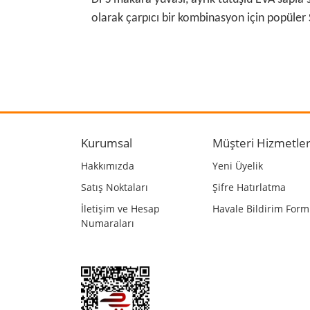
olarak çarpıcı bir kombinasyon için popüler S
Bu ürünün fiyat bilgisi, resim, ürün açıklamalarında
Görüş ve önerileriniz için teşekkür ederiz.
Ürün resmi kalitesiz, bozuk veya görüntülenemiyo
Ürün açıklamasında eksik bilgiler bulunuyor.
Kurumsal
Müşteri Hizmetler
Ürün bilgilerinde hatalar bulunuyor.
Hakkımızda
Yeni Üyelik
Ürün fiyatı diğer sitelerden daha pahalı.
Satış Noktaları
Şifre Hatırlatma
Bu ürüne benzer farklı alternatifler olmalı.
İletişim ve Hesap
Havale Bildirim For
Numaraları