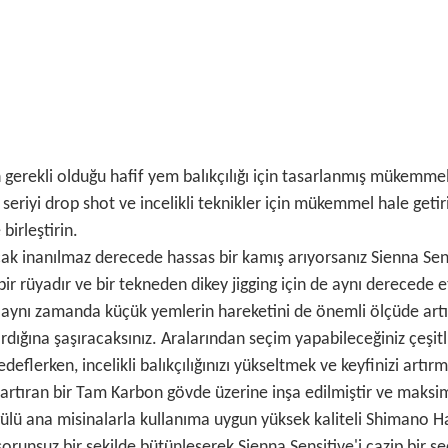
 gerekli olduğu hafif yem balıkçılığı için tasarlanmış mükemmel b
seriyi drop shot ve incelikli teknikler için mükemmel hale getiri
irleştirin.
ancak inanılmaz derecede hassas bir kamış arıyorsanız Sienna S
 bir rüyadır ve bir tekneden dikey jigging için de aynı derecede e
ynı zamanda küçük yemlerin hareketini de önemli ölçüde artırır
tırdığına şaşıracaksınız. Aralarından seçim yapabileceğiniz çeşitl
deflerken, incelikli balıkçılığınızı yükseltmek ve keyfinizi artırm
 artıran bir Tam Karbon gövde üzerine inşa edilmiştir ve maksim
lü ana misinalarla kullanıma uygun yüksek kaliteli Shimano Ha
runsuz bir şekilde bütünleşerek Sienna Sensitive'i cazip bir seç