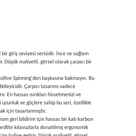
ir giriş seviyesi serisidir. İnce ve sağlam
r. Düşük maliyetli, görsel olarak çarpıcı bir
ensitive Spinning'den başkasına bakmayın. Bu
tkileyicidir. Çarpıcı tasarımı sadece
. En hassas ısırıkları hissetmenizi ve
i uzunluk ve güçlere sahip bu seri, özellikle
ak için tasarlanmıştır.
um geri bildirim için hassas bir katı karbon
rdlite kılavuzlarla donatılmış ergonomik
im haline getirir. Düşük maliyetli, görsel