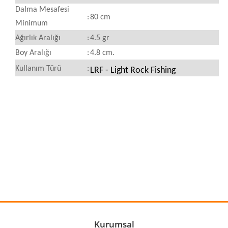
Dalma Mesafesi
:
80 cm
Minimum
Ağırlık Aralığı
:
4.5 gr
Boy Aralığı
:
4.8 cm.
Kullanım Türü
:
LRF - Light Rock Fishing
Bu ürünün fiyat bilgisi, resim, ürün açıklamalarında ve diğer
konularda yetersiz gördüğünüz noktaları öneri formunu
Bu ürüne ilk yorumu siz yapın!
kullanarak tarafımıza iletebilirsiniz.
Görüş ve önerileriniz için teşekkür ederiz.
Yorum Yaz
Ürün resmi kalitesiz, bozuk veya görüntülenemiyor.
Ürün açıklamasında eksik bilgiler bulunuyor.
Ürün bilgilerinde hatalar bulunuyor.
Kurumsal