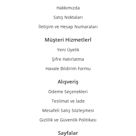
Ürün fiyatı diğer sitelerden daha pahalı.
Hakkımızda
Bu ürüne benzer farklı alternatifler olmalı.
Satış Noktaları
İletişim ve Hesap Numaraları
Müşteri Hizmetlerİ
Yeni Üyelik
Gönder
Şifre Hatırlatma
Havale Bildirim Formu
Alışveriş
Ödeme Seçenekleri
Teslimat ve İade
Mesafeli Satış Sözleşmesi
Gizlilik ve Güvenlik Politikası
Sayfalar