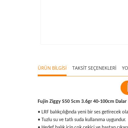
ÜRÜN BİLGİSİ
TAKSİT SEÇENEKLERİ
Y
Fujin Ziggy S50 5cm 3.6gr 40-100cm Dalar
• LRF balıkçılığında yeni bir ses getirecek ola
• Tuzlu su ve tatlı suda kullanıma uygundur.
• Hedef balık için çok çekici ve baştan çıkarı