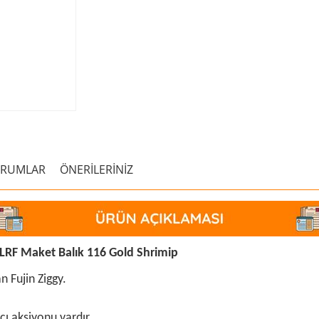
ORUMLAR
ÖNERİLERİNİZ
 LRF Maket Balık 116 Gold Shrimip
n Fujin Ziggy.
cı aksiyonu vardır.