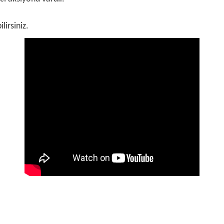
lirsiniz.
 ve diğer konularda yetersiz gördüğünüz noktaları öneri formunu kullanarak ta