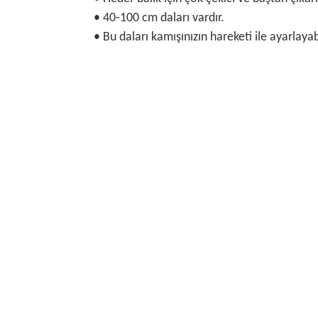
• 40-100 cm daları vardır.
• Bu daları kamışınızın hareketi ile ayarlayabi
Bu ürünün fiyat bilgisi, resim, ürün açıklamalarında