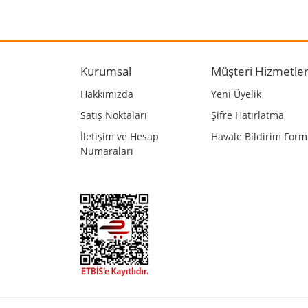
Görüş ve önerileriniz için teşekkür ederiz.
Ürün resmi kalitesiz, bozuk veya görüntülenemiyo
Ürün açıklamasında eksik bilgiler bulunuyor.
Kurumsal
Müşteri Hizmetler
Ürün bilgilerinde hatalar bulunuyor.
Hakkımızda
Yeni Üyelik
Ürün fiyatı diğer sitelerden daha pahalı.
Satış Noktaları
Şifre Hatırlatma
Bu ürüne benzer farklı alternatifler olmalı.
İletişim ve Hesap
Havale Bildirim For
Numaraları