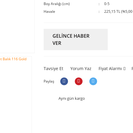
Boy Aralığı (cm)
0-5
Havale
225,15 TL (%5,00 
GELİNCE HABER
VER
Tavsiye Et
Yorum Yaz
Fiyat Alarmı
Paylaş
Aynı gün kargo