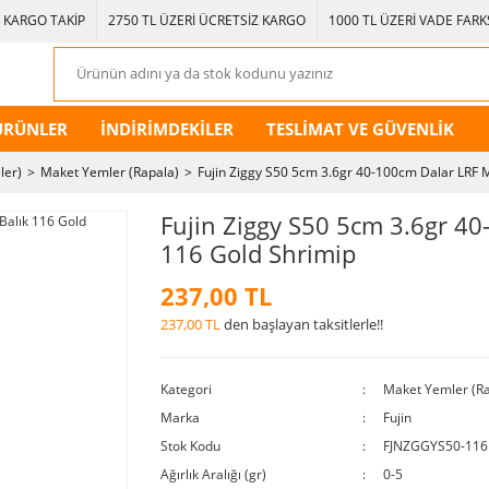
KARGO TAKİP
2750 TL ÜZERİ ÜCRETSİZ KARGO
1000 TL ÜZERİ VADE FARKS
ÜRÜNLER
İNDİRİMDEKİLER
TESLİMAT VE GÜVENLİK
ler)
Maket Yemler (Rapala)
Fujin Ziggy S50 5cm 3.6gr 40-100cm Dalar LRF 
Fujin Ziggy S50 5cm 3.6gr 40
116 Gold Shrimip
237,00 TL
237,00 TL
den başlayan taksitlerle!!
Kategori
Maket Yemler (Ra
Marka
Fujin
Stok Kodu
FJNZGGYS50-116
Ağırlık Aralığı (gr)
0-5