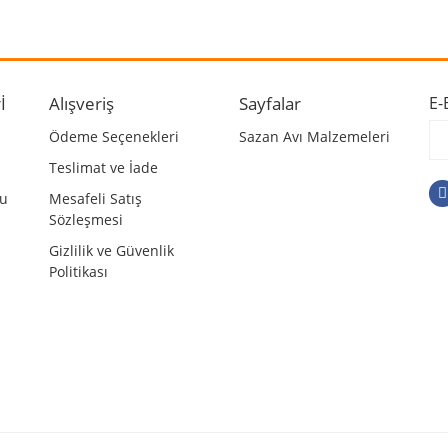
Bu ürüne ilk yorumu siz yapın!
r.
Yorum Yaz
İ
Alışveriş
Sayfalar
E-
Ödeme Seçenekleri
Sazan Avı Malzemeleri
Teslimat ve İade
mu
Mesafeli Satış
Sözleşmesi
Gizlilik ve Güvenlik
Politikası
Gönder