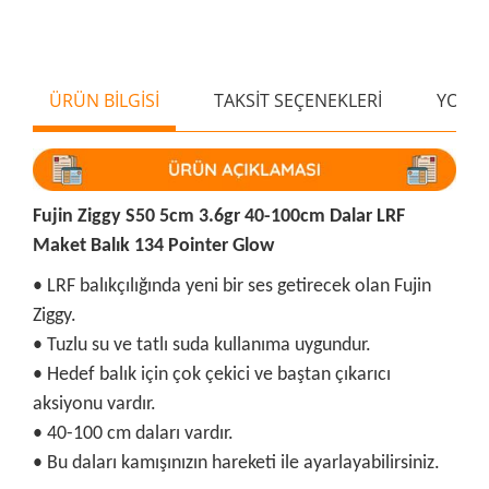
ÜRÜN BİLGİSİ
TAKSİT SEÇENEKLERİ
YORU
Fujin Ziggy S50 5cm 3.6gr 40-100cm Dalar LRF
Maket Balık 134 Pointer Glow
• LRF balıkçılığında yeni bir ses getirecek olan Fujin
Ziggy.
• Tuzlu su ve tatlı suda kullanıma uygundur.
• Hedef balık için çok çekici ve baştan çıkarıcı
aksiyonu vardır.
• 40-100 cm daları vardır.
• Bu daları kamışınızın hareketi ile ayarlayabilirsiniz.