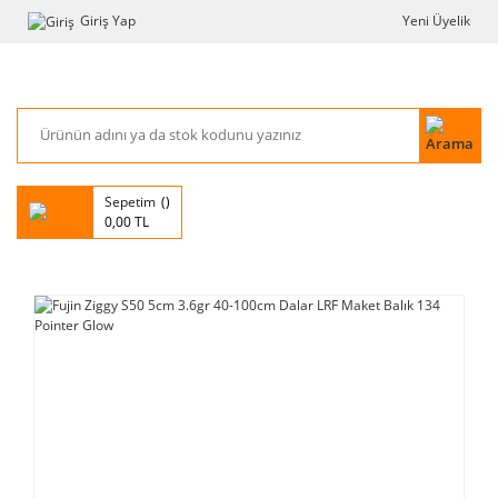
Giriş Yap
Yeni Üyelik
Sepetim
0,00 TL