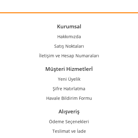
Yorum Yaz
Ürün resmi kalitesiz, bozuk veya görüntülenemiyor.
Ürün açıklamasında eksik bilgiler bulunuyor.
Ürün bilgilerinde hatalar bulunuyor.
Kurumsal
Ürün fiyatı diğer sitelerden daha pahalı.
Hakkımızda
Bu ürüne benzer farklı alternatifler olmalı.
Satış Noktaları
İletişim ve Hesap Numaraları
Müşteri Hizmetlerİ
Yeni Üyelik
Gönder
Şifre Hatırlatma
Havale Bildirim Formu
Alışveriş
Ödeme Seçenekleri
Teslimat ve İade