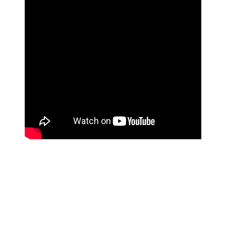
Bu ürünün fiyat bilgisi, resim, ürün açıklamalarında ve diğer
konularda yetersiz gördüğünüz noktaları öneri formunu
Bu ürüne ilk yorumu siz yapın!
kullanarak tarafımıza iletebilirsiniz.
Görüş ve önerileriniz için teşekkür ederiz.