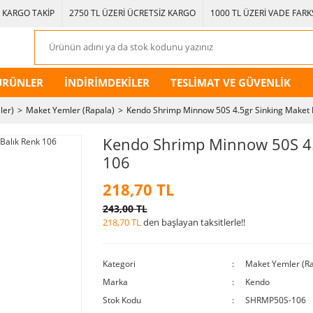
KARGO TAKİP
2750 TL ÜZERİ ÜCRETSİZ KARGO
1000 TL ÜZERİ VADE FARKS
ÜRÜNLER
İNDİRİMDEKİLER
TESLİMAT VE GÜVENLİK
ler)
Maket Yemler (Rapala)
Kendo Shrimp Minnow 50S 4.5gr Sinking Maket 
Kendo Shrimp Minnow 50S 4.
106
218,70 TL
243,00 TL
218,70 TL
den başlayan taksitlerle!!
Kategori
Maket Yemler (Ra
Marka
Kendo
Stok Kodu
SHRMP50S-106