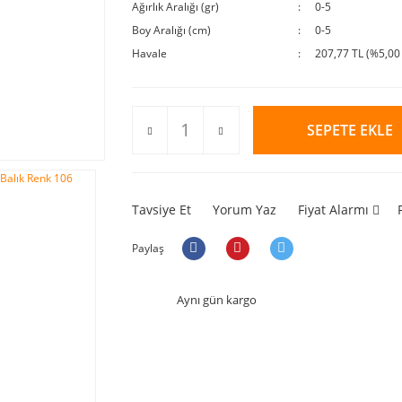
Ağırlık Aralığı (gr)
0-5
Boy Aralığı (cm)
0-5
Havale
207,77 TL (%5,00 
SEPETE EKLE
Tavsiye Et
Yorum Yaz
Fiyat Alarmı
Paylaş
Aynı gün kargo