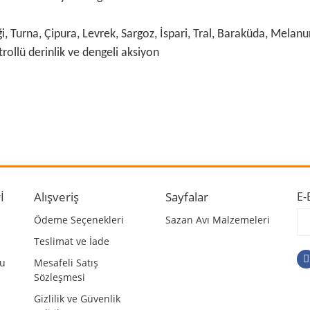
, Turna, Çipura, Levrek, Sargoz, İspari, Tral, Baraküda, Melanur, 
trollü derinlik ve dengeli aksiyon
 ve diğer konularda yetersiz gördüğünüz noktaları öneri formunu kullanarak ta
Bu ürüne ilk yorumu siz yapın!
r.
Yorum Yaz
İ
Alışveriş
Sayfalar
E-
Ödeme Seçenekleri
Sazan Avı Malzemeleri
Teslimat ve İade
mu
Mesafeli Satış
Sözleşmesi
Gizlilik ve Güvenlik