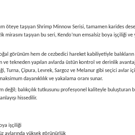
adım öteye taşıyan Shrimp Minnow Serisi, tamamen karides dese
k mirasını taşıyan bu seri, Kendo’nun emsalsiz boya işçiliği v
ğal görünüm hem de cezbedici hareket kabiliyetiyle balıkların 
an ve tekneden yapılan avlarda üstün kontrol ve derinlik avantaj
ği, Turna, Çipura, Levrek, Sargoz ve Melanur gibi seçici avlar içi
 maksimum dayanıklılık ve yakalama oranı sunar.
eğil; balıkçılık tutkusunu profesyonel kaliteyle buluşturan bi
nlayışı hissedilir.
a işçiliği
üz avlarında yüksek görünürlük