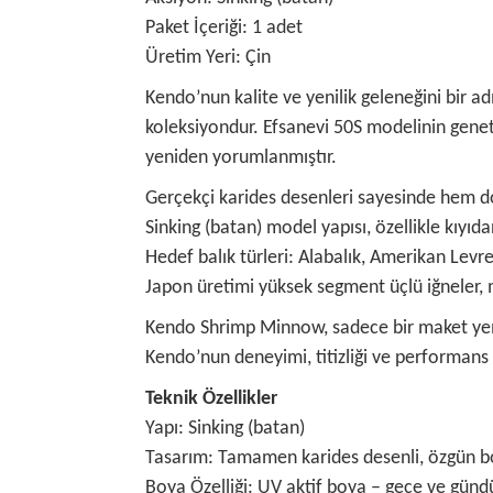
Paket İçeriği: 1 adet
Üretim Yeri: Çin
Kendo’nun kalite ve yenilik geleneğini bir 
koleksiyondur. Efsanevi 50S modelinin geneti
yeniden yorumlanmıştır.
Gerçekçi karides desenleri sayesinde hem do
Sinking (batan) model yapısı, özellikle kıyıd
Hedef balık türleri: Alabalık, Amerikan Levre
Japon üretimi yüksek segment üçlü iğneler,
Kendo Shrimp Minnow, sadece bir maket yem d
Kendo’nun deneyimi, titizliği ve performans a
Teknik Özellikler
Yapı: Sinking (batan)
Tasarım: Tamamen karides desenli, özgün boy
Boya Özelliği: UV aktif boya – gece ve günd