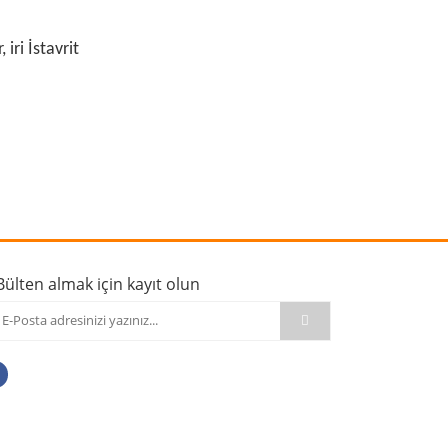
iri İstavrit
rafımıza iletebilirsiniz.
Bülten almak için kayıt olun