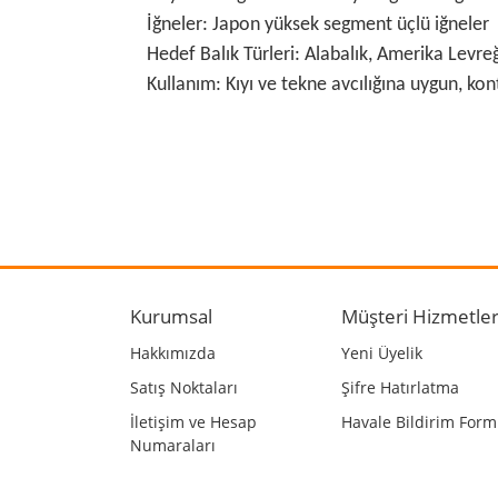
İğneler: Japon yüksek segment üçlü iğneler
Hedef Balık Türleri: Alabalık, Amerika Levreği
Kullanım: Kıyı ve tekne avcılığına uygun, kon
Bu ürünün fiyat bilgisi, resim, ürün açıklamalarında
Görüş ve önerileriniz için teşekkür ederiz.
Ürün resmi kalitesiz, bozuk veya görüntülenemiyo
Ürün açıklamasında eksik bilgiler bulunuyor.
Kurumsal
Müşteri Hizmetler
Ürün bilgilerinde hatalar bulunuyor.
Hakkımızda
Yeni Üyelik
Ürün fiyatı diğer sitelerden daha pahalı.
Satış Noktaları
Şifre Hatırlatma
Bu ürüne benzer farklı alternatifler olmalı.
İletişim ve Hesap
Havale Bildirim For
Numaraları