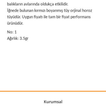
balıkların avlarında oldukça etkilidir.
İğnede bulunan kırmızı boyanmış tüy orjinal horoz
tüyüdür. Uygun fiyatı ile tam bir fiyat performans
ürünüdür.
No: 1
Ağırlık: 3.5gr
Bu ürünün fiyat bilgisi, resim, ürün açıklamalarında ve diğer
konularda yetersiz gördüğünüz noktaları öneri formunu
Bu ürüne ilk yorumu siz yapın!
kullanarak tarafımıza iletebilirsiniz.
Görüş ve önerileriniz için teşekkür ederiz.
Yorum Yaz
Ürün resmi kalitesiz, bozuk veya görüntülenemiyor.
Ürün açıklamasında eksik bilgiler bulunuyor.
Ürün bilgilerinde hatalar bulunuyor.
Kurumsal
Ürün fiyatı diğer sitelerden daha pahalı.