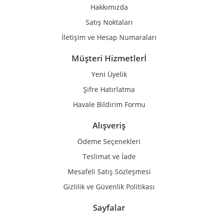
Hakkımızda
Bu ürüne benzer farklı alternatifler olmalı.
Satış Noktaları
İletişim ve Hesap Numaraları
Müşteri Hizmetlerİ
Yeni Üyelik
Gönder
Şifre Hatırlatma
Havale Bildirim Formu
Alışveriş
Ödeme Seçenekleri
Teslimat ve İade
Mesafeli Satış Sözleşmesi
Gizlilik ve Güvenlik Politikası
Sayfalar