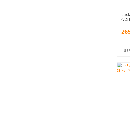
Luck
(9.9
265
SE