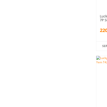
Luck
7P S
220
SE