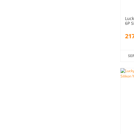
Luck
6P S
217
SE