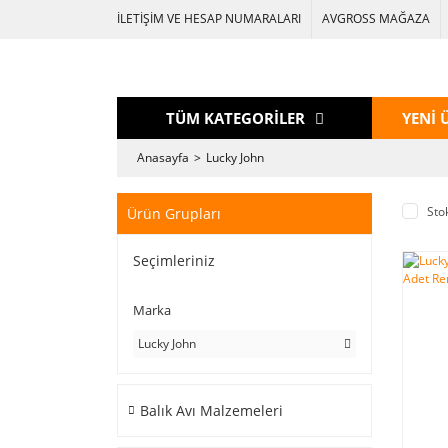
İLETİŞİM VE HESAP NUMARALARI
AVGROSS MAĞAZA
TÜM KATEGORİLER
YENİ 
Anasayfa
Lucky John
Sto
Ürün Grupları
Seçimleriniz
Marka
Lucky John
Balık Avı Malzemeleri