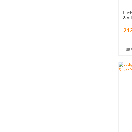
Luck
8 Ad
212
SE