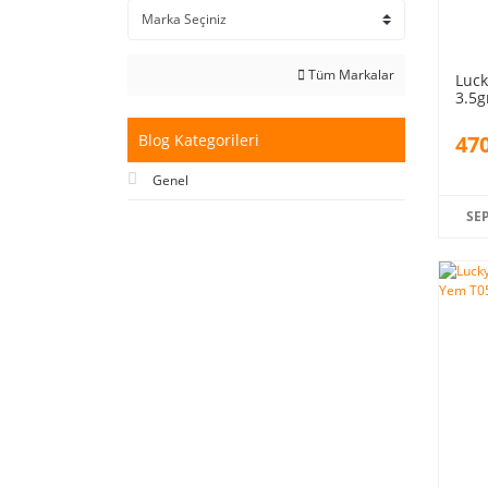
Tüm Markalar
Luck
3.5g
PG0
470
Blog Kategorileri
Genel
SE