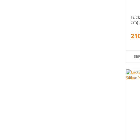
Luck
cm) 
210
SE