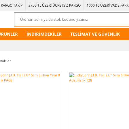
KARGO TAKİP
2750 TL ÜZERİ ÜCRETSİZ KARGO
1000 TL ÜZERİ VADE FARKS
ÜRÜNLER
İNDİRİMDEKİLER
TESLİMAT VE GÜVENLİK
ktakiler