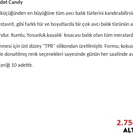
Adet Candy
çüğünden en büyüğüne tüm avcı balık türlerini kandırabilirsin
tavrit, gibi farklı tür ve boyutlarda bir çok avcı balık türünün a
ur. Kumlu, Yosunluk,kayalık kısacası balık olan tüm meralarda 
mesi için üst düzey "TPR" silikondan üretilmiştir. Formu, kokusu
le donatılmış renk seçenekleri sayesinde günün her saatinde a
riği 10 adettir.
 ve diğer konularda yetersiz gördüğünüz noktaları öneri formunu kullanarak ta
Bu ürüne ilk yorumu siz yapın!
r.
Yorum Yaz