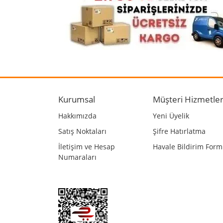
Ürün bilgilerinde hatalar bulunuyor.
Ürün fiyatı diğer sitelerden daha pahalı.
Bu ürüne benzer farklı alternatifler olmalı.
Kurumsal
Müşteri Hizmetler
Hakkımızda
Yeni Üyelik
Satış Noktaları
Şifre Hatırlatma
İletişim ve Hesap
Havale Bildirim For
Numaraları