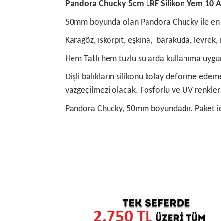
Pandora Chucky 5cm LRF Silikon Yem 10 
50mm boyunda olan Pandora Chucky ile en kü
Karagöz, iskorpit, eşkina, barakuda, levrek, is
Hem Tatlı hem tuzlu sularda kullanıma uygund
Dişli balıkların silikonu kolay deforme edeme
vazgeçilmezi olacak. Fosforlu ve UV renkler
Pandora Chucky, 50mm boyundadır. Paket içe
Bu ürünün fiyat bilgisi, resim, ürün açıklamalarında
Görüş ve önerileriniz için teşekkür ederiz.
Ürün resmi kalitesiz, bozuk veya görüntülenemiyo
Ürün açıklamasında eksik bilgiler bulunuyor.