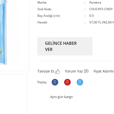
Marka
Pandora
Stok Kodu
CHUCKY5-CNDY
Boy Aralığı (cm)
0-5
Havale
57,00 TL (%5,00 h
GELİNCE HABER
VER
Tavsiye Et
Yorum Yaz
Fiyat Alarmı
Paylaş
Aynı gün kargo