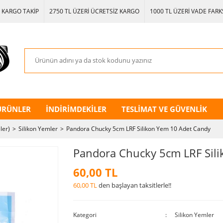
KARGO TAKİP
2750 TL ÜZERİ ÜCRETSİZ KARGO
1000 TL ÜZERİ VADE FARKS
ÜRÜNLER
İNDİRİMDEKİLER
TESLİMAT VE GÜVENLİK
ler)
Silikon Yemler
Pandora Chucky 5cm LRF Silikon Yem 10 Adet Candy
Pandora Chucky 5cm LRF Sil
60,00 TL
60,00 TL
den başlayan taksitlerle!!
Kategori
Silikon Yemler