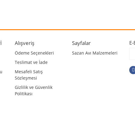
 ve diğer konularda yetersiz gördüğünüz noktaları öneri formunu kullanarak ta
Bu ürüne ilk yorumu siz yapın!
r.
Yorum Yaz
İ
Alışveriş
Sayfalar
E-
Ödeme Seçenekleri
Sazan Avı Malzemeleri
Teslimat ve İade
mu
Mesafeli Satış
Sözleşmesi
Gizlilik ve Güvenlik
Politikası
Gönder