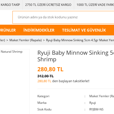
KARGO TAKİP
2750 TL ÜZERİ ÜCRETSİZ KARGO
1000 TL ÜZERİ VADE FARKS
ÜRÜNLER
İNDİRİMDEKİLER
TESLİMAT VE GÜVENLİK
ler)
Maket Yemler (Rapala)
Ryuji Baby Minnow Sinking 5cm 4.5gr Maket Ye
Ryuji Baby Minnow Sinking 5
Shrimp
280,80 TL
312,00 TL
280,80 TL
den başlayan taksitlerle!!
Kategori
Maket Yemler (Ra
Marka
Ryuji
Stok Kodu
RYJBM-NS