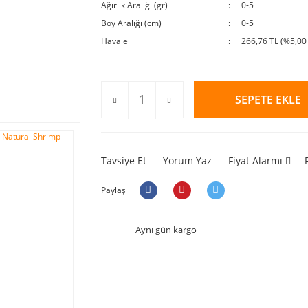
Ağırlık Aralığı (gr)
0-5
Boy Aralığı (cm)
0-5
Havale
266,76 TL (%5,00 
SEPETE EKLE
Tavsiye Et
Yorum Yaz
Fiyat Alarmı
Paylaş
Aynı gün kargo