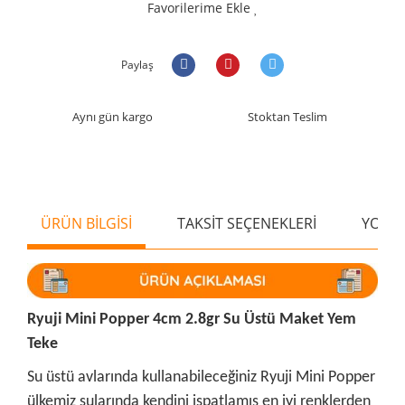
Favorilerime Ekle
Paylaş
Aynı gün kargo
Stoktan Teslim
ÜRÜN BİLGİSİ
TAKSİT SEÇENEKLERİ
YORU
Ryuji Mini Popper 4cm 2.8gr Su Üstü Maket Yem
Teke
Su üstü avlarında kullanabileceğiniz Ryuji Mini Popper
ülkemiz sularında kendini ispatlamış en iyi renklerden