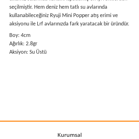
seçilmiştir. Hem deniz hem tatlı su avlarında
kullanabileceğiniz Ryuji Mini Popper atış erimi ve
aksiyonu ile Lrf avlarınızda fark yaratacak bir üründür.
Boy: 4cm
Ağırlık: 2.8gr
Aksiyon: Su Üstü
Bu ürünün fiyat bilgisi, resim, ürün açıklamalarında ve diğer
konularda yetersiz gördüğünüz noktaları öneri formunu
Bu ürüne ilk yorumu siz yapın!
kullanarak tarafımıza iletebilirsiniz.
Görüş ve önerileriniz için teşekkür ederiz.
Yorum Yaz
Ürün resmi kalitesiz, bozuk veya görüntülenemiyor.
Ürün açıklamasında eksik bilgiler bulunuyor.
Ürün bilgilerinde hatalar bulunuyor.
Kurumsal