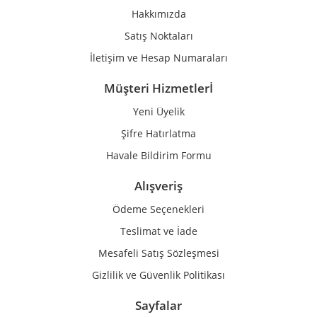
Ürün fiyatı diğer sitelerden daha pahalı.
Hakkımızda
Bu ürüne benzer farklı alternatifler olmalı.
Satış Noktaları
İletişim ve Hesap Numaraları
Müşteri Hizmetlerİ
Yeni Üyelik
Gönder
Şifre Hatırlatma
Havale Bildirim Formu
Alışveriş
Ödeme Seçenekleri
Teslimat ve İade
Mesafeli Satış Sözleşmesi
Gizlilik ve Güvenlik Politikası
Sayfalar