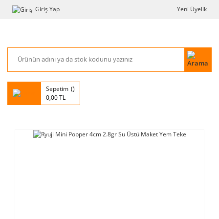
Giriş Yap
Yeni Üyelik
Sepetim
0,00 TL