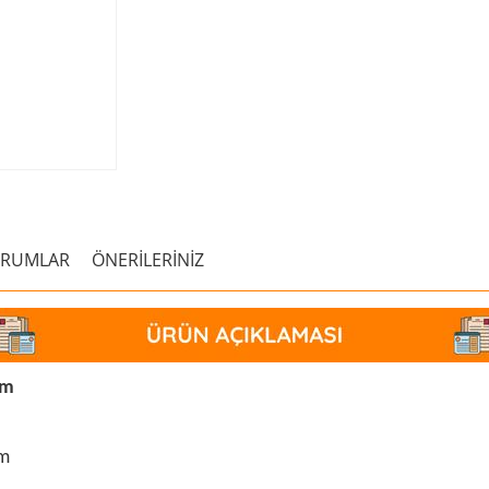
ORUMLAR
ÖNERİLERİNİZ
cm
em