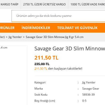
KARGO TAKİP
2750 TL ÜZERİ ÜCRETSİZ KARGO
1000 TL ÜZERİ VADE FARKS
ÜRÜNLER
İNDİRİMDEKİLER
TESLİMAT VE GÜVENLİK
ler)
Jig Yemler
Savage Gear 3D Slim Minnow Jig 8 gr 5.4 cm
Savage Gear 3D Slim Minnow J
211,50 TL
235,00 TL
211,50 TL
den başlayan taksitlerle!!
Kategori
Jig Yemler
Marka
Savage Gear
Stok Kodu
58936-39
Boy Aralığı (cm)
0-5