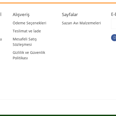
r.
Yorum Yaz
İ
Alışveriş
Sayfalar
E-
Ödeme Seçenekleri
Sazan Avı Malzemeleri
Teslimat ve İade
mu
Mesafeli Satış
Sözleşmesi
Gizlilik ve Güvenlik
Politikası
Gönder