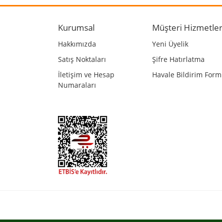
Ürün resmi kalitesiz, bozuk veya görüntülenemiyo
Ürün açıklamasında eksik bilgiler bulunuyor.
Kurumsal
Müşteri Hizmetler
Ürün bilgilerinde hatalar bulunuyor.
Hakkımızda
Yeni Üyelik
Ürün fiyatı diğer sitelerden daha pahalı.
Satış Noktaları
Şifre Hatırlatma
Bu ürüne benzer farklı alternatifler olmalı.
İletişim ve Hesap
Havale Bildirim For
Numaraları