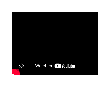
 ve diğer konularda yetersiz gördüğünüz noktaları öneri formunu kullanarak ta
Bu ürüne ilk yorumu siz yapın!