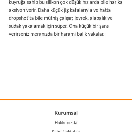
kuyruğa sahip bu silikon çok düşük hızlarda bile harika
aksiyon verir. Daha küçük jig kafalarıyla ve hatta
dropshot'ta bile müthiş çalışır; levrek, alabalık ve
sudak yakalamak için süper. Ona küçük bir şans
verirseniz meranızda bir harami balık yakalar.
Bu ürünün fiyat bilgisi, resim, ürün açıklamalarında ve diğer
konularda yetersiz gördüğünüz noktaları öneri formunu
Bu ürüne ilk yorumu siz yapın!
kullanarak tarafımıza iletebilirsiniz.
Görüş ve önerileriniz için teşekkür ederiz.
Yorum Yaz
Ürün resmi kalitesiz, bozuk veya görüntülenemiyor.
Ürün açıklamasında eksik bilgiler bulunuyor.
Ürün bilgilerinde hatalar bulunuyor.
Kurumsal
Ürün fiyatı diğer sitelerden daha pahalı.
Hakkımızda
Bu ürüne benzer farklı alternatifler olmalı.
Satış Noktaları