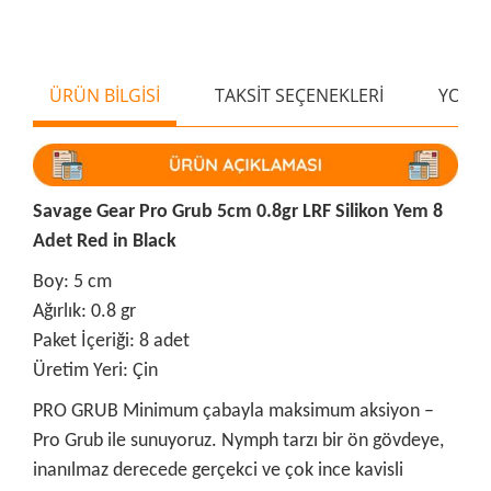
ÜRÜN BİLGİSİ
TAKSİT SEÇENEKLERİ
YORU
Savage Gear Pro Grub 5cm 0.8gr LRF Silikon Yem 8
Adet Red in Black
Boy: 5 cm
Ağırlık: 0.8 gr
Paket İçeriği: 8 adet
Üretim Yeri: Çin
PRO GRUB Minimum çabayla maksimum aksiyon –
Pro Grub ile sunuyoruz. Nymph tarzı bir ön gövdeye,
inanılmaz derecede gerçekci ve çok ince kavisli