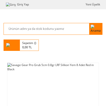
Giriş Yap
Yeni Üyelik
Sepetim
0,00 TL